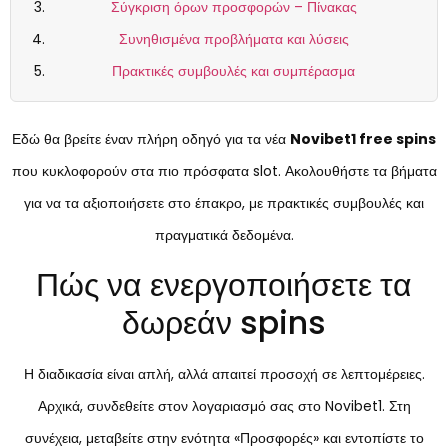
Σύγκριση όρων προσφορών – Πίνακας
Συνηθισμένα προβλήματα και λύσεις
Πρακτικές συμβουλές και συμπέρασμα
Εδώ θα βρείτε έναν πλήρη οδηγό για τα νέα
Novibet1 free spins
που κυκλοφορούν στα πιο πρόσφατα slot. Ακολουθήστε τα βήματα
για να τα αξιοποιήσετε στο έπακρο, με πρακτικές συμβουλές και
πραγματικά δεδομένα.
Πώς να ενεργοποιήσετε τα
δωρεάν spins
Η διαδικασία είναι απλή, αλλά απαιτεί προσοχή σε λεπτομέρειες.
Αρχικά, συνδεθείτε στον λογαριασμό σας στο Novibet1. Στη
συνέχεια, μεταβείτε στην ενότητα «Προσφορές» και εντοπίστε το