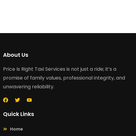
About Us
Price Is Right Taxi Services is not just a ride; it’s a
promise of family values, professional integrity, and
unwavering reliability.
Quick Links
Home