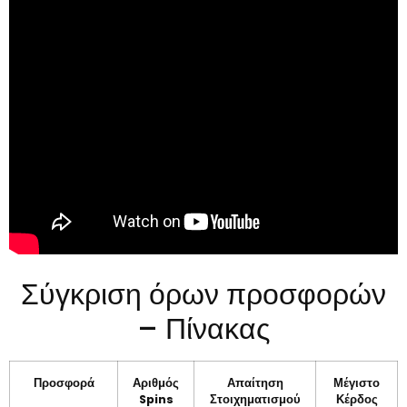
Σύγκριση όρων προσφορών
– Πίνακας
Προσφορά
Αριθμός
Απαίτηση
Μέγιστο
Spins
Στοιχηματισμού
Κέρδος