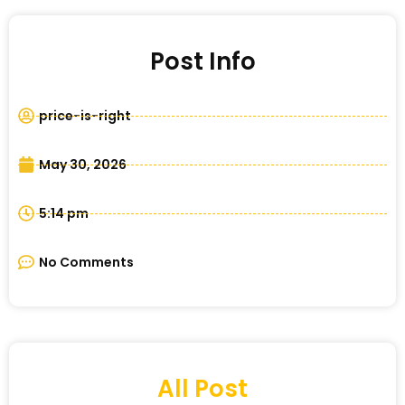
Post Info
price-is-right
May 30, 2026
5:14 pm
No Comments
All Post