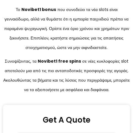
Το
Novibet1 bonus
που συνοδεύει τα νέα slots είναι
γενναιόδωρο, αλλά να θυμάστε ότι η εμπειρία παιχνιδιού πρέπει να
παραμένει ψυχαγωγική. Ορίστε ένα όριο χρόνου και χρημάτων πριν
ξεκινήσετε. Επιπλέον, κρατήστε σημειώσεις για τις απαιτήσεις
στοιχηματισμού, ώστε να μην αιφνιδιαστείτε.
Συνοψίζοντας, τα
Novibet1 free spins
σε νέες κυκλοφορίες slot
αποτελούν μια από τις πιο ανταποδοτικές προσφορές της αγοράς.
Ακολουθώντας τα βήματα και τις λύσεις που περιγράψαμε, μπορείτε
να τα αξιοποιήσετε με ασφάλεια και διαφάνεια.
Get A Quote