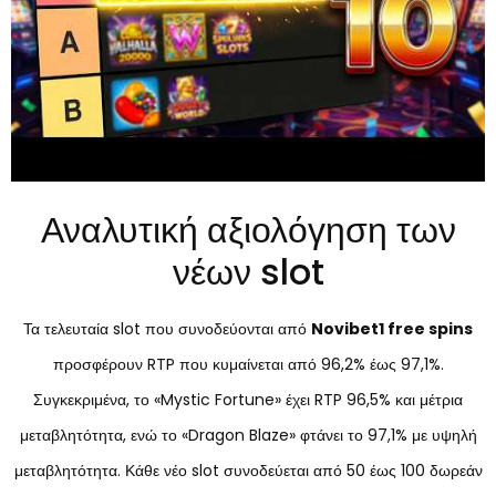
Αναλυτική αξιολόγηση των
νέων slot
Τα τελευταία slot που συνοδεύονται από
Novibet1 free spins
προσφέρουν RTP που κυμαίνεται από 96,2% έως 97,1%.
Συγκεκριμένα, το «Mystic Fortune» έχει RTP 96,5% και μέτρια
μεταβλητότητα, ενώ το «Dragon Blaze» φτάνει το 97,1% με υψηλή
μεταβλητότητα. Κάθε νέο slot συνοδεύεται από 50 έως 100 δωρεάν