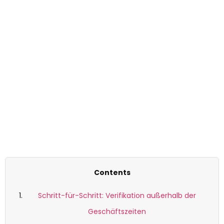
Nv-Casino-De Verification
Outside Business Hours
Contents
Schritt-für-Schritt: Verifikation außerhalb der
Geschäftszeiten