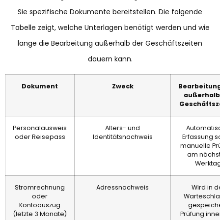
Sie spezifische Dokumente bereitstellen. Die folgende
Tabelle zeigt, welche Unterlagen benötigt werden und wie
lange die Bearbeitung außerhalb der Geschäftszeiten
dauern kann.
Dokument
Zweck
Bearbeitung
außerhalb
Geschäftsz
Personalausweis
Alters- und
Automatis
oder Reisepass
Identitätsnachweis
Erfassung so
manuelle Pr
am nächs
Werkta
Stromrechnung
Adressnachweis
Wird in d
oder
Warteschl
Kontoauszug
gespeiche
(letzte 3 Monate)
Prüfung inne