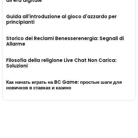
all'era digitale
Guida all'introduzione al gioco d'azzardo per
principianti
Storico dei Reclami Benesserenergia: Segnali di
Allarme
Filosofia della religione Live Chat Non Carica:
Soluzioni
Как начать играть на BC Game: простые шаги для
новичков в ставках и казино