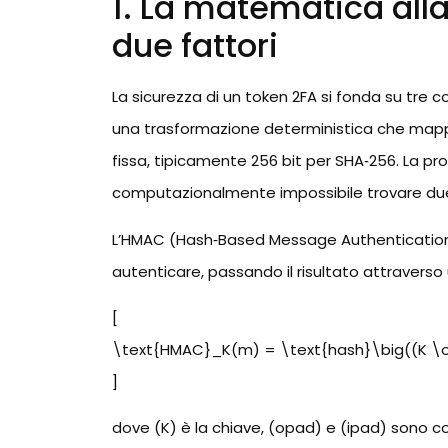
1. La matematica alla
due fattori
La sicurezza di un token 2FA si fonda su tre c
una trasformazione deterministica che mappa 
fissa, tipicamente 256 bit per SHA‑256. La pro
computazionalmente impossibile trovare due 
L’HMAC (Hash‑Based Message Authentication
autenticare, passando il risultato attravers
[
\text{HMAC}_K(m) = \text{hash}\big((K \oplu
]
dove (K) è la chiave, (opad) e (ipad) sono c