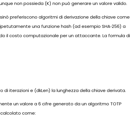
hiunque non possieda (K) non può generare un valore valido.
sinò preferiscono algoritmi di derivazione della chiave come
o ripetutamente una funzione hash (ad esempio SHA‑256) a
o il costo computazionale per un attaccante. La formula di
ro di iterazioni e (dkLen) la lunghezza della chiave derivata.
ente un valore a 6 cifre generato da un algoritmo TOTP
 calcolato come: