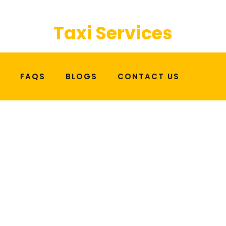
Price Is Right
Taxi Services
FAQS
BLOGS
CONTACT US
Il PIN: Come I Casinò L
r Integrano La Crittogr
e Fattori Per Protegger