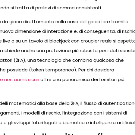
ndo si tratta di prelievi di somme consistenti.
olo da gioco direttamente nella casa del giocatore tramite
uova dimensione di interazione e, di conseguenza, di rischio
ive o su un tavolo di blackjack con croupier reale si aspett
a richiede anche una protezione più robusta per i dati sensibil
e fattori (2FA), una tecnologia che combina qualcosa che
he possiede (token temporaneo). Per chi desidera
o non aams sicuri
offre una panoramica dei fornitori più
elli matematici alla base della 2FA, il flusso di autenticazio
gamenti, i modelli di rischio, l’integrazione con i sistemi di
e gli sviluppi futuri legati a biometria e intelligenza artificial