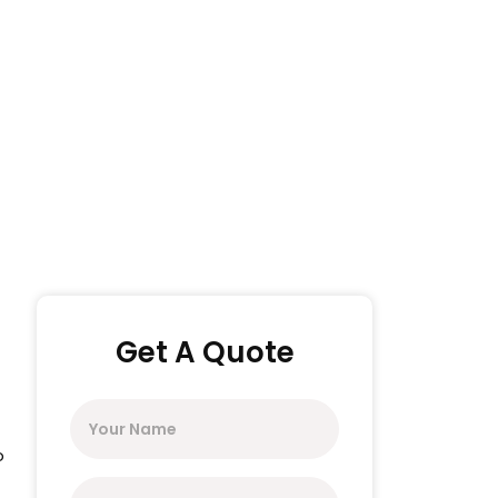
Get A Quote
o