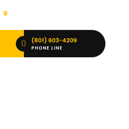
Clearfield, UT 84015
(801) 603-4209
PHONE LINE
ive Con
afia A
e I