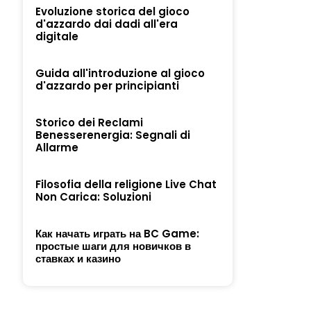
Evoluzione storica del gioco
d'azzardo dai dadi all'era
digitale
Guida all'introduzione al gioco
d'azzardo per principianti
Storico dei Reclami
Benesserenergia: Segnali di
Allarme
Filosofia della religione Live Chat
Non Carica: Soluzioni
Как начать играть на BC Game:
простые шаги для новичков в
ставках и казино