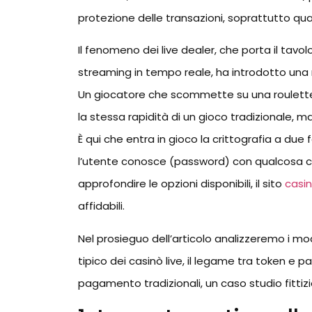
protezione delle transazioni, soprattutto qua
Il fenomeno dei live dealer, che porta il tav
streaming in tempo reale, ha introdotto una n
Un giocatore che scommette su una roulette l
la stessa rapidità di un gioco tradizionale, m
È qui che entra in gioco la crittografia a du
l’utente conosce (password) con qualcosa c
approfondire le opzioni disponibili, il sito
casin
affidabili.
Nel prosieguo dell’articolo analizzeremo i mod
tipico dei casinò live, il legame tra token e pa
pagamento tradizionali, un caso studio fittizio 