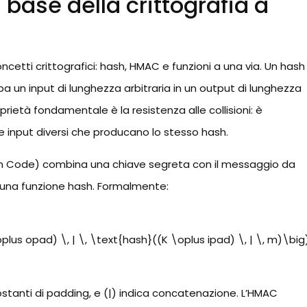
 base della crittografia a
oncetti crittografici: hash, HMAC e funzioni a una via. Un hash
un input di lunghezza arbitraria in un output di lunghezza
prietà fondamentale è la resistenza alle collisioni: è
input diversi che producano lo stesso hash.
 Code) combina una chiave segreta con il messaggio da
o una funzione hash. Formalmente:
s opad) \, | \, \text{hash}((K \oplus ipad) \, | \, m)\big
ostanti di padding, e (|) indica concatenazione. L’HMAC