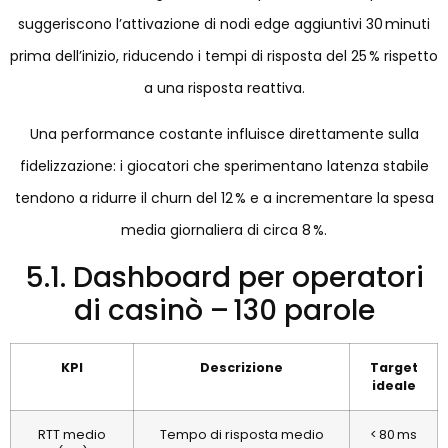
suggeriscono l’attivazione di nodi edge aggiuntivi 30 minuti
prima dell’inizio, riducendo i tempi di risposta del 25 % rispetto
a una risposta reattiva.
Una performance costante influisce direttamente sulla
fidelizzazione: i giocatori che sperimentano latenza stabile
tendono a ridurre il churn del 12 % e a incrementare la spesa
media giornaliera di circa 8 %.
5.1. Dashboard per operatori
di casinò – 130 parole
KPI
Descrizione
Target
ideale
RTT medio
Tempo di risposta medio
< 80 ms