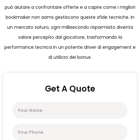
può aiutare a confrontare offerte e a capire come i migliori
bookmaker non aams gestiscono queste sfide tecniche. In
un mercato saturo, ogni millisecondo risparmiato diventa
valore percepito dal giocatore, trasformando la
performance tecnica in un potente driver di engagement e
di utilizzo dei bonus.
Get A Quote