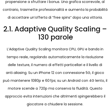
propensione a sfruttare i bonus. Una grafica scorrevole, al
contrario, trasmette professionalità e aumenta la probabilità
di accettare un’offerta di “free spins” dopo una vittoria.
2.1. Adaptive Quality Scaling –
130 parole
L’Adaptive Quality Scaling monitora CPU, GPU e banda in
tempo reale, regolando automaticamente la risoluzione
delle texture, il numero di effetti particellari e il livello di
anti‑aliasing. Su un iPhone 12 con connessione 5G, il gioco
può mantenere 1080p e 60 fps; su un Android con 4G lento, il
motore scende a 720p ma conserva la fluidità. Questo
approccio evita interruzioni che altrimenti spingerebbero il
giocatore a chiudere la sessione.