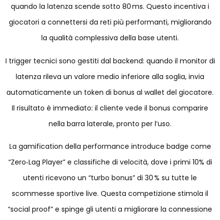
quando la latenza scende sotto 80 ms. Questo incentiva i
giocatori a connettersi da reti più performanti, migliorando
la qualità complessiva della base utenti.
I trigger tecnici sono gestiti dal backend: quando il monitor di
latenza rileva un valore medio inferiore alla soglia, invia
automaticamente un token di bonus al wallet del giocatore.
Il risultato è immediato: il cliente vede il bonus comparire
nella barra laterale, pronto per l’uso.
La gamification della performance introduce badge come
“Zero‑Lag Player” e classifiche di velocità, dove i primi 10% di
utenti ricevono un “turbo bonus” di 30 % su tutte le
scommesse sportive live. Questa competizione stimola il
“social proof” e spinge gli utenti a migliorare la connessione