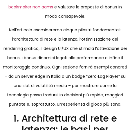
bookmaker non aams
e valutare le proposte di bonus in
modo consapevole.
Nell’articolo esamineremo cinque pilastri fondamentali:
l’architettura di rete e la latenza, l’ottimizzazione del
rendering grafico, il design UI/UX che stimola l’attivazione dei
bonus, i bonus dinamici legati alla performance e infine il
monitoraggio continuo. Ogni sezione fornirà esempi concreti
– da un server edge in Italia a un badge “Zero‑Lag Player” su
una slot di volatilità media – per mostrare come la
tecnologia possa tradursi in decisioni più rapide, maggiori
puntate e, soprattutto, un’esperienza di gioco più sana.
1. Architettura di rete e
latenza: le basi per