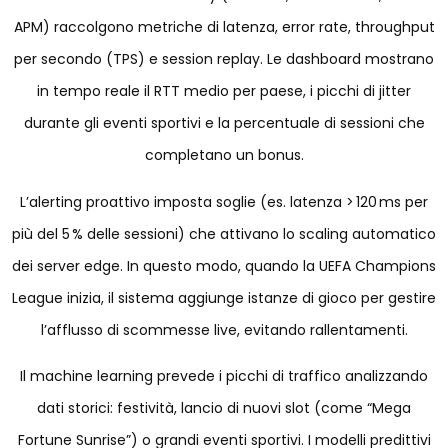
APM) raccolgono metriche di latenza, error rate, throughput
per secondo (TPS) e session replay. Le dashboard mostrano
in tempo reale il RTT medio per paese, i picchi di jitter
durante gli eventi sportivi e la percentuale di sessioni che
completano un bonus.
L’alerting proattivo imposta soglie (es. latenza > 120 ms per
più del 5 % delle sessioni) che attivano lo scaling automatico
dei server edge. In questo modo, quando la UEFA Champions
League inizia, il sistema aggiunge istanze di gioco per gestire
l’afflusso di scommesse live, evitando rallentamenti.
Il machine learning prevede i picchi di traffico analizzando
dati storici: festività, lancio di nuovi slot (come “Mega
Fortune Sunrise”) o grandi eventi sportivi. I modelli predittivi