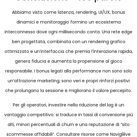
Abbiamo visto come latenza, rendering, UI/UX, bonus
dinamici e monitoraggio formino un ecosistema
interconnesso dove ogni millisecondo conta. Una rete edge
ben progettata, combinata con un rendering grafico
ottimizzato e un’interfaccia che premia l’interazione rapida,
genera fiducia e aumenta la propensione al gioco
responsabile. I bonus legati alla performance non sono solo
un’attrazione marketing; sono veri e propri rinforzi positivi
che prolungano la sessione e migliorano il valore percepito.
Per gli operatori, investire nella riduzione del lag è un
vantaggio competitivo: si traduce in tassi di conversione più
alti, minori percentuali di churn e una reputazione di “sito
scommesse affidabili”. Consultare risorse come Naviglilive