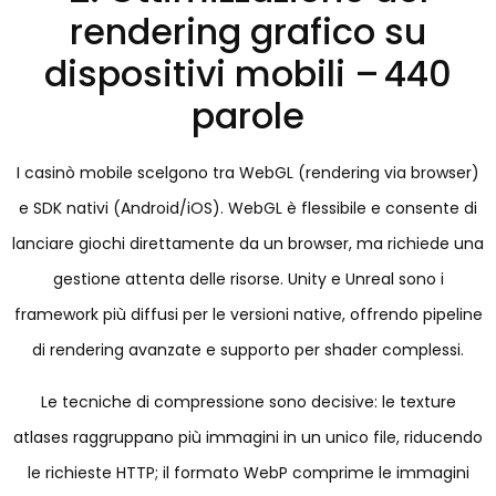
rendering grafico su
dispositivi mobili – 440
parole
I casinò mobile scelgono tra WebGL (rendering via browser)
e SDK nativi (Android/iOS). WebGL è flessibile e consente di
lanciare giochi direttamente da un browser, ma richiede una
gestione attenta delle risorse. Unity e Unreal sono i
framework più diffusi per le versioni native, offrendo pipeline
di rendering avanzate e supporto per shader complessi.
Le tecniche di compressione sono decisive: le texture
atlases raggruppano più immagini in un unico file, riducendo
le richieste HTTP; il formato WebP comprime le immagini