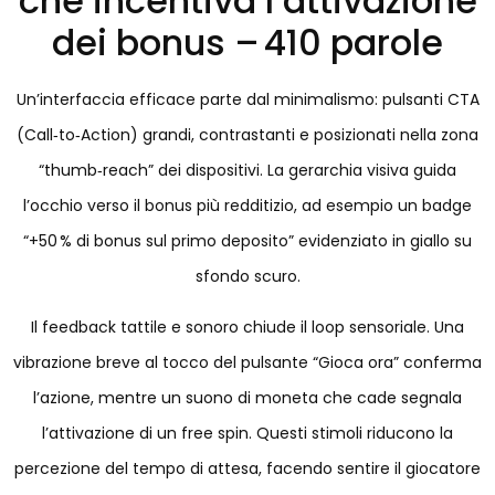
che incentiva l’attivazione
dei bonus – 410 parole
Un’interfaccia efficace parte dal minimalismo: pulsanti CTA
(Call‑to‑Action) grandi, contrastanti e posizionati nella zona
“thumb‑reach” dei dispositivi. La gerarchia visiva guida
l’occhio verso il bonus più redditizio, ad esempio un badge
“+50 % di bonus sul primo deposito” evidenziato in giallo su
sfondo scuro.
Il feedback tattile e sonoro chiude il loop sensoriale. Una
vibrazione breve al tocco del pulsante “Gioca ora” conferma
l’azione, mentre un suono di moneta che cade segnala
l’attivazione di un free spin. Questi stimoli riducono la
percezione del tempo di attesa, facendo sentire il giocatore