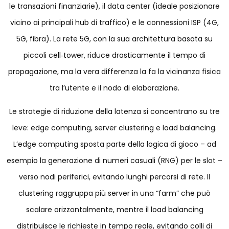
le transazioni finanziarie), il data center (ideale posizionare
vicino ai principali hub di traffico) e le connessioni ISP (4G,
5G, fibra). La rete 5G, con la sua architettura basata su
piccoli cell‑tower, riduce drasticamente il tempo di
propagazione, ma la vera differenza la fa la vicinanza fisica
tra l’utente e il nodo di elaborazione.
Le strategie di riduzione della latenza si concentrano su tre
leve: edge computing, server clustering e load balancing.
L’edge computing sposta parte della logica di gioco – ad
esempio la generazione di numeri casuali (RNG) per le slot –
verso nodi periferici, evitando lunghi percorsi di rete. Il
clustering raggruppa più server in una “farm” che può
scalare orizzontalmente, mentre il load balancing
distribuisce le richieste in tempo reale, evitando colli di