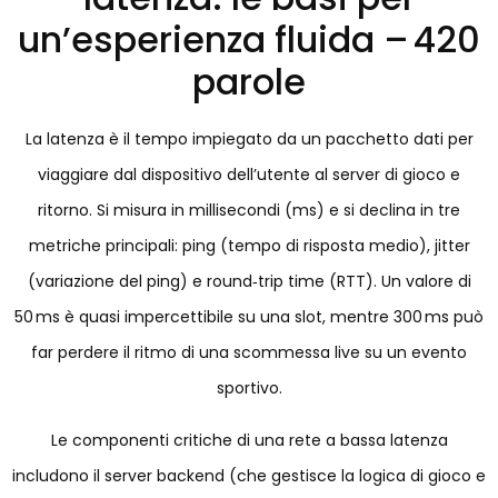
un’esperienza fluida – 420
parole
La latenza è il tempo impiegato da un pacchetto dati per
viaggiare dal dispositivo dell’utente al server di gioco e
ritorno. Si misura in millisecondi (ms) e si declina in tre
metriche principali: ping (tempo di risposta medio), jitter
(variazione del ping) e round‑trip time (RTT). Un valore di
50 ms è quasi impercettibile su una slot, mentre 300 ms può
far perdere il ritmo di una scommessa live su un evento
sportivo.
Le componenti critiche di una rete a bassa latenza
includono il server backend (che gestisce la logica di gioco e