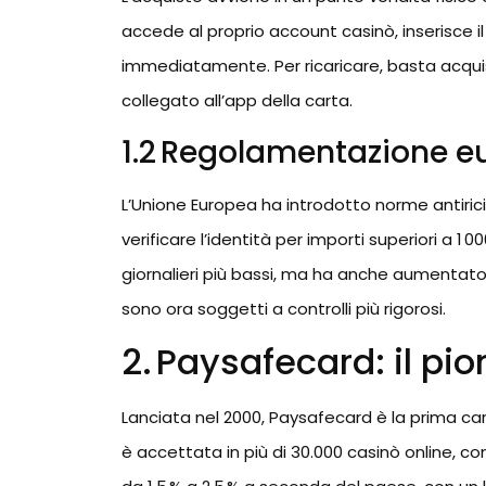
accede al proprio account casinò, inserisce il
immediatamente. Per ricaricare, basta acqui
collegato all’app della carta.
1.2 Regolamentazione e
L’Unione Europea ha introdotto norme antirici
verificare l’identità per importi superiori a 1 0
giornalieri più bassi, ma ha anche aumentato
sono ora soggetti a controlli più rigorosi.
2. Paysafecard: il pi
Lanciata nel 2000, Paysafecard è la prima ca
è accettata in più di 30.000 casinò online, c