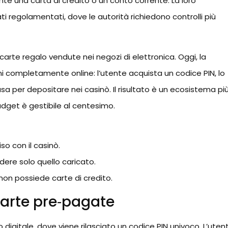
te una carta di credito o un conto corrente. La loro
i regolamentati, dove le autorità richiedono controlli più
carte regalo vendute nei negozi di elettronica. Oggi, la
ni completamente online: l’utente acquista un codice PIN, lo
usa per depositare nei casinò. Il risultato è un ecosistema pi
budget è gestibile al centesimo.
o con il casinò.
dere solo quello caricato.
 non possiede carte di credito.
carte pre‑pagate
o digitale, dove viene rilasciato un codice PIN univoco. L’uten