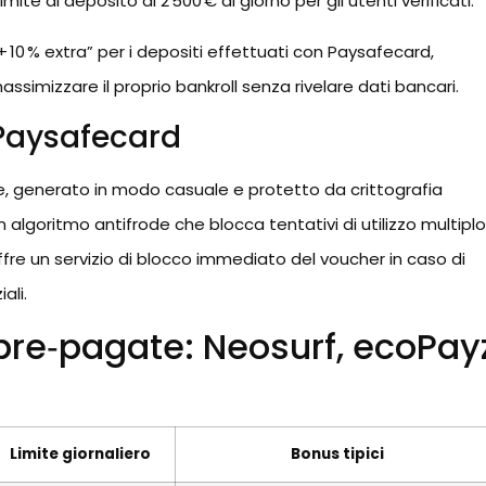
ite di deposito di 2 500 € al giorno per gli utenti verificati.
 10 % extra” per i depositi effettuati con Paysafecard,
simizzare il proprio bankroll senza rivelare dati bancari.
 Paysafecard
cifre, generato in modo casuale e protetto da crittografia
algoritmo antifrode che blocca tentativi di utilizzo multiplo
fre un servizio di blocco immediato del voucher in caso di
ali.
 pre‑pagate: Neosurf, ecoPay
Limite giornaliero
Bonus tipici