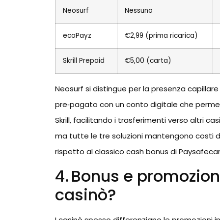
Neosurf
Nessuno
ecoPayz
€2,99 (prima ricarica)
Skrill Prepaid
€5,00 (carta)
Neosurf si distingue per la presenza capillar
pre‑pagato con un conto digitale che permette 
Skrill, facilitando i trasferimenti verso altri 
ma tutte le tre soluzioni mantengono costi di 
rispetto al classico cash bonus di Paysafecar
4. Bonus e promozioni
casinò?
I casinò spesso differenziano le promozioni 