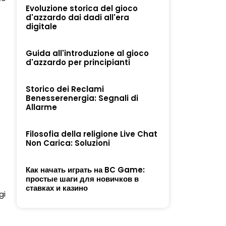
Evoluzione storica del gioco
d'azzardo dai dadi all'era
digitale
Guida all'introduzione al gioco
d'azzardo per principianti
Storico dei Reclami
Benesserenergia: Segnali di
Allarme
Filosofia della religione Live Chat
Non Carica: Soluzioni
Как начать играть на BC Game:
простые шаги для новичков в
ставках и казино
gi