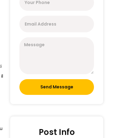
i
il
Send Message
su
Post Info