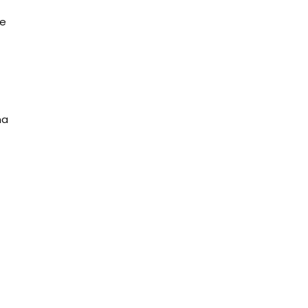
te
ma