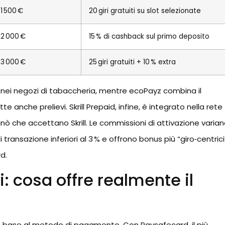
1 500 €
20 giri gratuiti su slot selezionate
2 000 €
15 % di cashback sul primo deposito
3 000 €
25 giri gratuiti + 10 % extra
e nei negozi di tabaccheria, mentre ecoPayz combina il
anche prelievi. Skrill Prepaid, infine, è integrato nella rete
casinò che accettano Skrill. Le commissioni di attivazione varian
transazione inferiori al 3 % e offrono bonus più “giro‑centrici
d.
: cosa offre realmente il
in base al metodo di pagamento. Con Paysafecard, il più