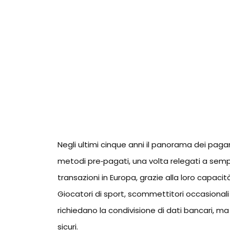
– B
Negli ultimi cinque anni il panorama dei paga
metodi pre‑pagati, una volta relegati a sempli
transazioni in Europa, grazie alla loro capaci
Giocatori di sport, scommettitori occasionali
richiedano la condivisione di dati bancari, m
sicuri.