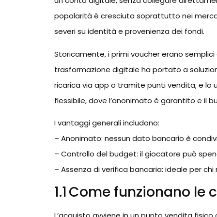
un conto digitale, senza collegare direttamen
popolarità è cresciuta soprattutto nei mercat
severi su identità e provenienza dei fondi.
Storicamente, i primi voucher erano semplici 
trasformazione digitale ha portato a soluzio
ricarica via app o tramite punti vendita, e lo 
flessibile, dove l’anonimato è garantito e il 
I vantaggi generali includono:
– Anonimato: nessun dato bancario è condivis
– Controllo del budget: il giocatore può spen
– Assenza di verifica bancaria: ideale per chi
1.1 Come funzionano le 
L’acquisto avviene in un punto vendita fisico 