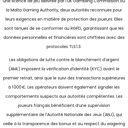
une licence de jeu délivrée par l’UK Gambling Commission ou
la Malta Gaming Authority, deux autorités reconnues pour
leurs exigences en matière de protection des joueurs. Elles
sont tenues de se conformer au RGPD, garantissant que les
données personnelles et financières sont chiffrées avec des
protocoles TLS 1.3.
Les obligations de lutte contre le blanchiment d’argent
(AML) imposent la vérification d’identité (KYC) avant le
premier retrait, ainsi que le suivi des transactions supérieures
à 1 000 €. Les opérateurs doivent également signaler les
comportements suspects aux autorités compétentes. Les
joueurs français bénéficient d’une supervision
supplémentaire de l’Autorité Nationale des Jeux (ANJ), qui
veille à la transparence des bonus et au respect du wagering