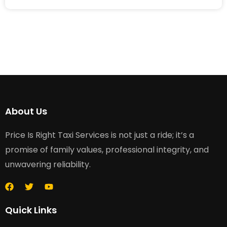
About Us
Price Is Right Taxi Services is not just a ride; it’s a
promise of family values, professional integrity, and
unwavering reliability.
Quick Links