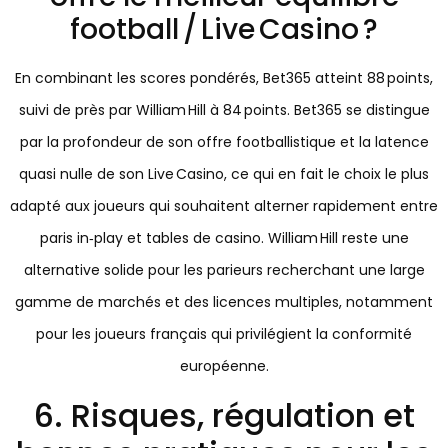
football / Live Casino ?
En combinant les scores pondérés, Bet365 atteint 88 points,
suivi de près par William Hill à 84 points. Bet365 se distingue
par la profondeur de son offre footballistique et la latence
quasi nulle de son Live Casino, ce qui en fait le choix le plus
adapté aux joueurs qui souhaitent alterner rapidement entre
paris in‑play et tables de casino. William Hill reste une
alternative solide pour les parieurs recherchant une large
gamme de marchés et des licences multiples, notamment
pour les joueurs français qui privilégient la conformité
européenne.
6. Risques, régulation et