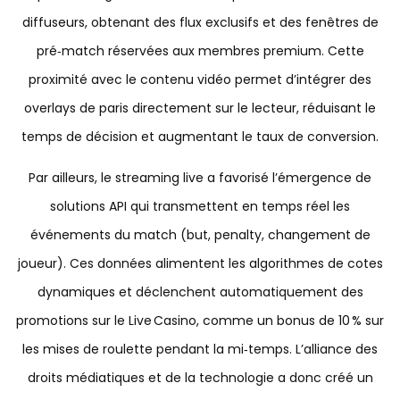
diffuseurs, obtenant des flux exclusifs et des fenêtres de
pré‑match réservées aux membres premium. Cette
proximité avec le contenu vidéo permet d’intégrer des
overlays de paris directement sur le lecteur, réduisant le
temps de décision et augmentant le taux de conversion.
Par ailleurs, le streaming live a favorisé l’émergence de
solutions API qui transmettent en temps réel les
événements du match (but, penalty, changement de
joueur). Ces données alimentent les algorithmes de cotes
dynamiques et déclenchent automatiquement des
promotions sur le Live Casino, comme un bonus de 10 % sur
les mises de roulette pendant la mi‑temps. L’alliance des
droits médiatiques et de la technologie a donc créé un