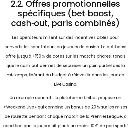
2.2. Offres promotionnelles
spécifiques (bet‑boost,
cash‑out, paris combinés)
Les opérateurs misent sur des incentives ciblés pour
convertir les spectateurs en joueurs de casino. Le bet‑boost
offre jusqu’à +150 % de cotes sur les matchs phares, tandis
que le cash‑out permet de sécuriser un gain partiel dès la
mi‑temps, libérant du budget à réinvestir dans les jeux de
Live Casino.
Un exemple concret : la plateforme Unibet propose un
« Weekend Live » qui combine un bonus de 20 % sur les mises
de roulette pendant chaque match de la Premier League, à
condition que le joueur ait placé au moins 10 € de pari sportif