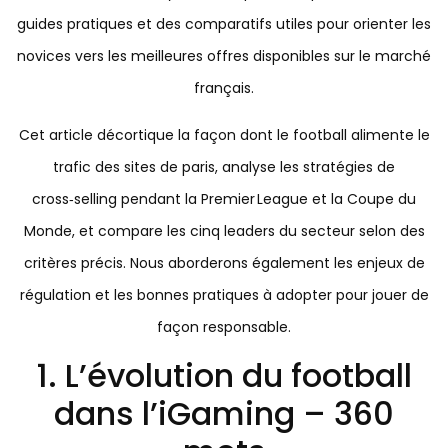
guides pratiques et des comparatifs utiles pour orienter les
novices vers les meilleures offres disponibles sur le marché
français.
Cet article décortique la façon dont le football alimente le
trafic des sites de paris, analyse les stratégies de
cross‑selling pendant la Premier League et la Coupe du
Monde, et compare les cinq leaders du secteur selon des
critères précis. Nous aborderons également les enjeux de
régulation et les bonnes pratiques à adopter pour jouer de
façon responsable.
1. L’évolution du football
dans l’iGaming – 360