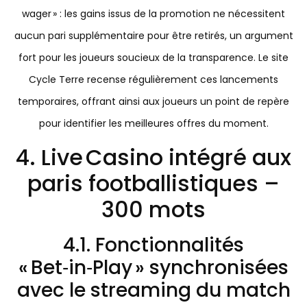
wager » : les gains issus de la promotion ne nécessitent
aucun pari supplémentaire pour être retirés, un argument
fort pour les joueurs soucieux de la transparence. Le site
Cycle Terre recense régulièrement ces lancements
temporaires, offrant ainsi aux joueurs un point de repère
pour identifier les meilleures offres du moment.
4. Live Casino intégré aux
paris footballistiques –
300 mots
4.1. Fonctionnalités
« Bet‑in‑Play » synchronisées
avec le streaming du match