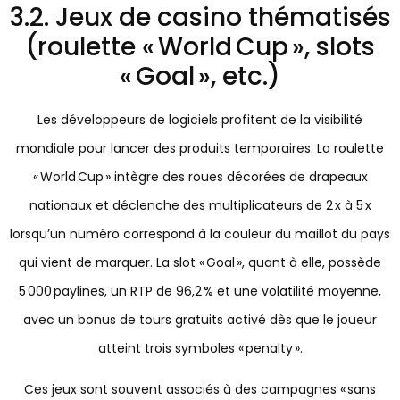
3.2. Jeux de casino thématisés
(roulette « World Cup », slots
« Goal », etc.)
Les développeurs de logiciels profitent de la visibilité
mondiale pour lancer des produits temporaires. La roulette
« World Cup » intègre des roues décorées de drapeaux
nationaux et déclenche des multiplicateurs de 2 x à 5 x
lorsqu’un numéro correspond à la couleur du maillot du pays
qui vient de marquer. La slot « Goal », quant à elle, possède
5 000 paylines, un RTP de 96,2 % et une volatilité moyenne,
avec un bonus de tours gratuits activé dès que le joueur
atteint trois symboles « penalty ».
Ces jeux sont souvent associés à des campagnes « sans