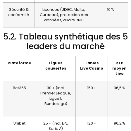
Sécurité &
Licences (UKGC, Malta,
10 %
conformité
Curacao), protection des
données, audits RNG
5.2. Tableau synthétique des 5
leaders du marché
Plateforme
Ligues
Tables
RTP
couvertes
Live Casino
moyen
Live
Bet365
30 + (incl.
150 +
96,5 %
Premier League,
Ligue 1,
Bundesliga)
Unibet
25 + (incl. EPL,
120 +
96,2 %
Serie A)