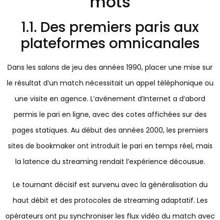
mots
1.1. Des premiers paris aux
plateformes omnicanales
Dans les salons de jeu des années 1990, placer une mise sur
le résultat d’un match nécessitait un appel téléphonique ou
une visite en agence. L’avènement d’Internet a d’abord
permis le pari en ligne, avec des cotes affichées sur des
pages statiques. Au début des années 2000, les premiers
sites de bookmaker ont introduit le pari en temps réel, mais
la latence du streaming rendait l’expérience décousue.
Le tournant décisif est survenu avec la généralisation du
haut débit et des protocoles de streaming adaptatif. Les
opérateurs ont pu synchroniser les flux vidéo du match avec