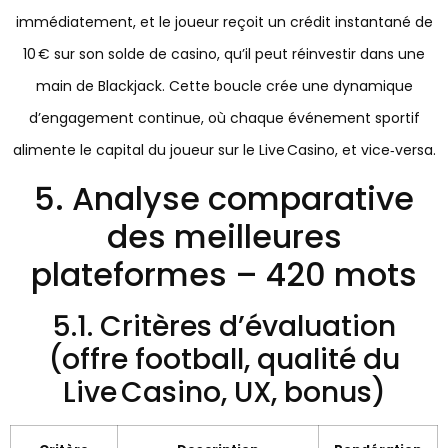
immédiatement, et le joueur reçoit un crédit instantané de
10 € sur son solde de casino, qu’il peut réinvestir dans une
main de Blackjack. Cette boucle crée une dynamique
d’engagement continue, où chaque événement sportif
alimente le capital du joueur sur le Live Casino, et vice‑versa.
5. Analyse comparative
des meilleures
plateformes – 420 mots
5.1. Critères d’évaluation
(offre football, qualité du
Live Casino, UX, bonus)