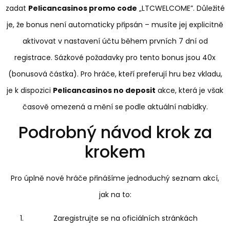
zadat
Pelicancasinos promo code
„LTCWELCOME”. Důležité
je, že bonus není automaticky připsán – musíte jej explicitně
aktivovat v nastavení účtu během prvních 7 dní od
registrace. Sázkové požadavky pro tento bonus jsou 40x
(bonusová částka). Pro hráče, kteří preferují hru bez vkladu,
je k dispozici
Pelicancasinos no deposit
akce, která je však
časově omezená a mění se podle aktuální nabídky.
Podrobný návod krok za
krokem
Pro úplně nové hráče přinášíme jednoduchý seznam akcí,
jak na to:
Zaregistrujte se na oficiálních stránkách