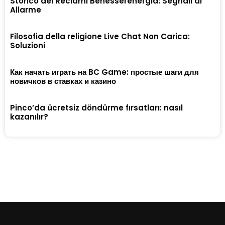
Storico dei Reclami Benesserenergia: Segnali di
Allarme
Filosofia della religione Live Chat Non Carica:
Soluzioni
Как начать играть на BC Game: простые шаги для
новичков в ставках и казино
Pinco’da ücretsiz döndürme fırsatları: nasıl
kazanılır?