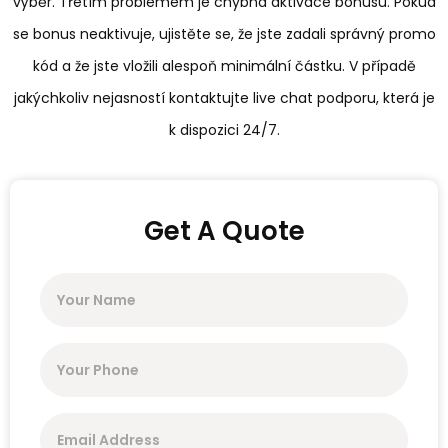
výběr. Třetím problémem je chybná aktivace bonusu. Pokud
se bonus neaktivuje, ujistěte se, že jste zadali správný promo
kód a že jste vložili alespoň minimální částku. V případě
jakýchkoliv nejasností kontaktujte live chat podporu, která je
k dispozici 24/7.
Get A Quote