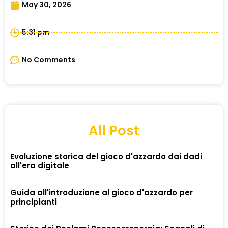
May 30, 2026
5:31 pm
No Comments
All Post
Evoluzione storica del gioco d'azzardo dai dadi
all'era digitale
Guida all'introduzione al gioco d'azzardo per
principianti