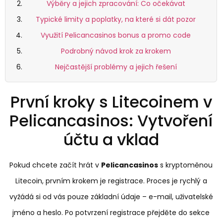
Výběry a jejich zpracování: Co očekávat
Typické limity a poplatky, na které si dát pozor
Využití Pelicancasinos bonus a promo code
Podrobný návod krok za krokem
Nejčastější problémy a jejich řešení
První kroky s Litecoinem v
Pelicancasinos: Vytvoření
účtu a vklad
Pokud chcete začít hrát v
Pelicancasinos
s kryptoměnou
Litecoin, prvním krokem je registrace. Proces je rychlý a
vyžádá si od vás pouze základní údaje – e-mail, uživatelské
jméno a heslo. Po potvrzení registrace přejděte do sekce