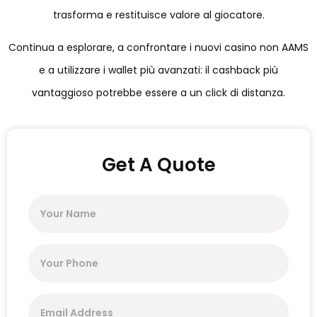
trasforma e restituisce valore al giocatore.
Continua a esplorare, a confrontare i nuovi casino non AAMS
e a utilizzare i wallet più avanzati: il cashback più
vantaggioso potrebbe essere a un click di distanza.
Get A Quote