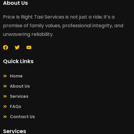
About Us
Price Is Right Taxi Services is not just a ride; it’s a
promise of family values, professional integrity, and
unwavering reliability.
Quick Links
Home
About Us
Services
FAQs
Contact Us
Services