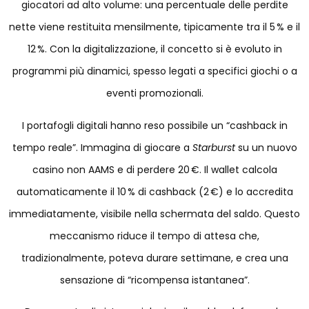
giocatori ad alto volume: una percentuale delle perdite
nette viene restituita mensilmente, tipicamente tra il 5 % e il
12 %. Con la digitalizzazione, il concetto si è evoluto in
programmi più dinamici, spesso legati a specifici giochi o a
eventi promozionali.
I portafogli digitali hanno reso possibile un “cashback in
tempo reale”. Immagina di giocare a
Starburst
su un nuovo
casino non AAMS e di perdere 20 €. Il wallet calcola
automaticamente il 10 % di cashback (2 €) e lo accredita
immediatamente, visibile nella schermata del saldo. Questo
meccanismo riduce il tempo di attesa che,
tradizionalmente, poteva durare settimane, e crea una
sensazione di “ricompensa istantanea”.