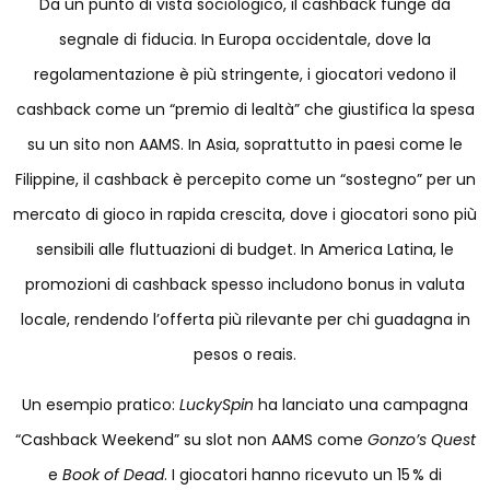
Da un punto di vista sociologico, il cashback funge da
segnale di fiducia. In Europa occidentale, dove la
regolamentazione è più stringente, i giocatori vedono il
cashback come un “premio di lealtà” che giustifica la spesa
su un sito non AAMS. In Asia, soprattutto in paesi come le
Filippine, il cashback è percepito come un “sostegno” per un
mercato di gioco in rapida crescita, dove i giocatori sono più
sensibili alle fluttuazioni di budget. In America Latina, le
promozioni di cashback spesso includono bonus in valuta
locale, rendendo l’offerta più rilevante per chi guadagna in
pesos o reais.
Un esempio pratico:
LuckySpin
ha lanciato una campagna
“Cashback Weekend” su slot non AAMS come
Gonzo’s Quest
e
Book of Dead
. I giocatori hanno ricevuto un 15 % di