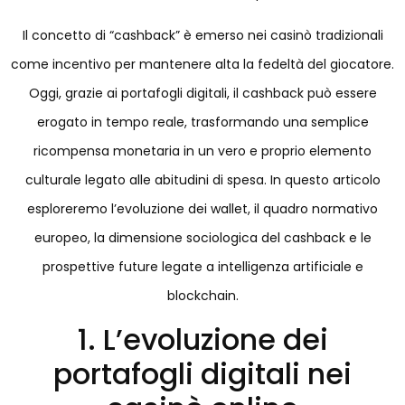
Il concetto di “cashback” è emerso nei casinò tradizionali
come incentivo per mantenere alta la fedeltà del giocatore.
Oggi, grazie ai portafogli digitali, il cashback può essere
erogato in tempo reale, trasformando una semplice
ricompensa monetaria in un vero e proprio elemento
culturale legato alle abitudini di spesa. In questo articolo
esploreremo l’evoluzione dei wallet, il quadro normativo
europeo, la dimensione sociologica del cashback e le
prospettive future legate a intelligenza artificiale e
blockchain.
1. L’evoluzione dei
portafogli digitali nei