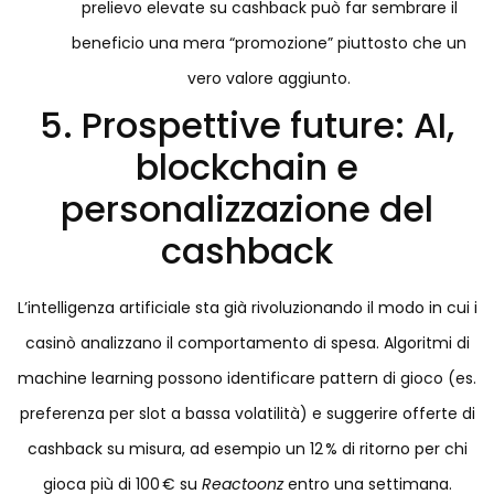
prelievo elevate su cashback può far sembrare il
beneficio una mera “promozione” piuttosto che un
vero valore aggiunto.
5. Prospettive future: AI,
blockchain e
personalizzazione del
cashback
L’intelligenza artificiale sta già rivoluzionando il modo in cui i
casinò analizzano il comportamento di spesa. Algoritmi di
machine learning possono identificare pattern di gioco (es.
preferenza per slot a bassa volatilità) e suggerire offerte di
cashback su misura, ad esempio un 12 % di ritorno per chi
gioca più di 100 € su
Reactoonz
entro una settimana.