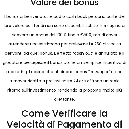
Valore dei bonus
I bonus di benvenuto, reload o cash‑back perdono parte del
loro valore se i fondi non sono disponibili subito. Immagina di
ricevere un bonus del 100 % fino a €500, ma di dover
attendere una settimana per prelevare i €250 di vincita
derivanti da quel bonus. L’effetto “cash‑out” è annullato e il
giocatore percepisce il bonus come un semplice incentivo di
marketing. I casinò che abbinano bonus “no‑wager” o con
turnover ridotto a prelievi entro 24 ore offrono un reale
ritorno sull’investimento, rendendo la proposta molto più
allettante.
Come Verificare la
Velocità di Pagamento di