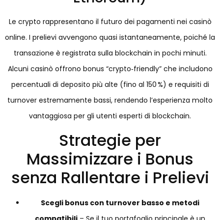
Le crypto rappresentano il futuro dei pagamenti nei casinò
online. I prelievi avvengono quasi istantaneamente, poiché la
transazione è registrata sulla blockchain in pochi minuti.
Alcuni casinò offrono bonus “crypto‑friendly” che includono
percentuali di deposito più alte (fino al 150 %) e requisiti di
turnover estremamente bassi, rendendo l’esperienza molto
vantaggiosa per gli utenti esperti di blockchain.
Strategie per
Massimizzare i Bonus
senza Rallentare i Prelievi
Scegli bonus con turnover basso e metodi
compatibili
– Se il tuo portafoglio principale è un