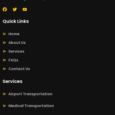
Quick Links
Home
About Us
Services
FAQs
Contact Us
Services
Airport Transportation
Medical Transportation