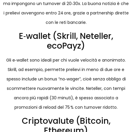
ma impongono un turnover di 20‑30x. La buona notizia è che
i prelievi avvengono entro 24 ore, grazie a partnership dirette
con le reti bancarie.
E‑wallet (Skrill, Neteller,
ecoPayz)
Gli e‑wallet sono ideali per chi vuole velocità e anonimato.
Skrill, ad esempio, permette prelievi in meno di due ore e
spesso include un bonus “no‑wager”, cioè senza obbligo di
scommettere nuovamente le vincite. Neteller, con tempi
ancora più rapidi (30 minuti), è spesso associato a
promozioni di reload del 75 % con turnover ridotto.
Criptovalute (Bitcoin,
Ethereum)