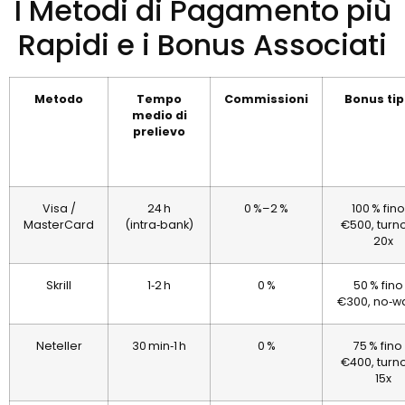
I Metodi di Pagamento più
Rapidi e i Bonus Associati
Metodo
Tempo
Commissioni
Bonus tip
medio di
prelievo
Visa /
24 h
0 %–2 %
100 % fino
MasterCard
(intra‑bank)
€500, turn
20x
Skrill
1‑2 h
0 %
50 % fino
€300, no‑w
Neteller
30 min‑1 h
0 %
75 % fino
€400, turn
15x