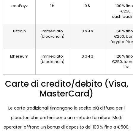
ecoPayz
1 h
0 %
100 % fino
€250,
cash‑back 
Bitcoin
Immediato
0 %‑1 %
150 % fino
(blockchain)
€200, bo
“crypto‑frie
Ethereum
Immediato
0 %‑1 %
120 % fino
(blockchain)
€250, turn
10x
Carte di credito/debito (Visa,
MasterCard)
Le carte tradizionali rimangono la scelta più diffusa per i
giocatori che preferiscono un metodo familiare. Molti
operatori offrono un bonus di deposito del 100 % fino a €500,