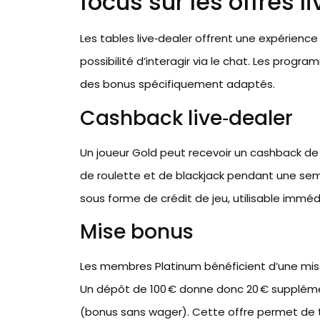
focus sur les offres l
Les tables live‑dealer offrent une expérience
possibilité d’interagir via le chat. Les prog
des bonus spécifiquement adaptés.
Cashback live‑dealer
Un joueur Gold peut recevoir un cashback de 8
de roulette et de blackjack pendant une sema
sous forme de crédit de jeu, utilisable imm
Mise bonus
Les membres Platinum bénéficient d’une mise
Un dépôt de 100 € donne donc 20 € suppléme
(bonus sans wager). Cette offre permet de te