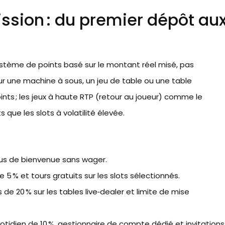
ission : du premier dépôt au
système de points basé sur le montant réel misé, pas
r une machine à sous, un jeu de table ou une table
nts ; les jeux à haute RTP (retour au joueur) comme le
que les slots à volatilité élevée.
onus de bienvenue sans wager.
de 5 % et tours gratuits sur les slots sélectionnés.
s de 20 % sur les tables live‑dealer et limite de mise
uotidien de 10 %, gestionnaire de compte dédié et invitations