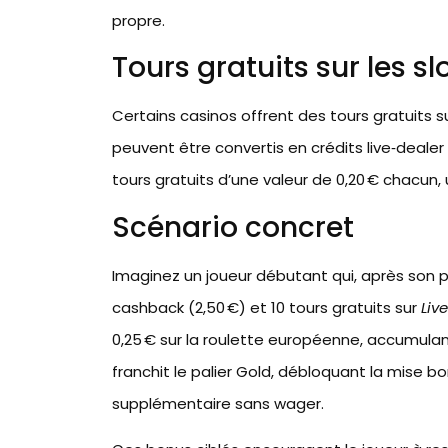
propre.
Tours gratuits sur les s
Certains casinos offrent des tours gratuits s
peuvent être convertis en crédits live‑dealer lo
tours gratuits d’une valeur de 0,20 € chacun, u
Scénario concret
Imaginez un joueur débutant qui, après son pre
cashback (2,50 €) et 10 tours gratuits sur
Liv
0,25 € sur la roulette européenne, accumulant
franchit le palier Gold, débloquant la mise b
supplémentaire sans wager.