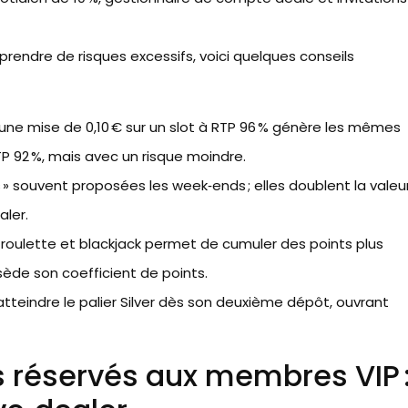
endre de risques excessifs, voici quelques conseils
une mise de 0,10 € sur un slot à RTP 96 % génère les mêmes
TP 92 %, mais avec un risque moindre.
 » souvent proposées les week‑ends ; elles doublent la valeu
aler.
ts, roulette et blackjack permet de cumuler des points plus
ède son coefficient de points.
atteindre le palier Silver dès son deuxième dépôt, ouvrant
fs réservés aux membres VIP 