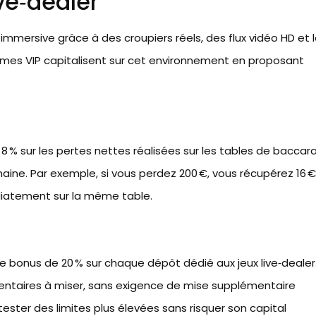
ive‑dealer
 immersive grâce à des croupiers réels, des flux vidéo HD et 
rammes VIP capitalisent sur cet environnement en proposant
 % sur les pertes nettes réalisées sur les tables de baccara
ine. Par exemple, si vous perdez 200 €, vous récupérez 16 €
édiatement sur la même table.
 bonus de 20 % sur chaque dépôt dédié aux jeux live‑dealer
ntaires à miser, sans exigence de mise supplémentaire
ster des limites plus élevées sans risquer son capital