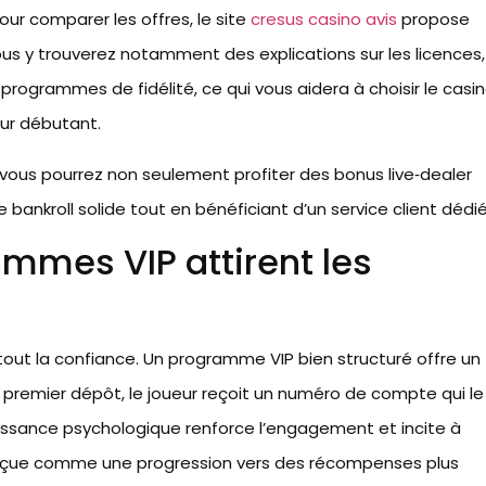
ur comparer les offres, le site
cresus casino avis
propose
ous y trouverez notamment des explications sur les licences,
 programmes de fidélité, ce qui vous aidera à choisir le casi
eur débutant.
, vous pourrez non seulement profiter des bonus live‑dealer
 bankroll solide tout en bénéficiant d’un service client dédié
ammes VIP attirent les
tout la confiance. Un programme VIP bien structuré offre un
premier dépôt, le joueur reçoit un numéro de compte qui le
aissance psychologique renforce l’engagement et incite à
erçue comme une progression vers des récompenses plus