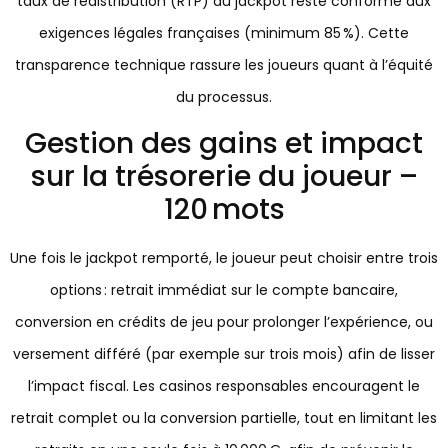
taux de redistribution (RTP) du jackpot reste conforme aux
exigences légales françaises (minimum 85 %). Cette
transparence technique rassure les joueurs quant à l’équité
du processus.
Gestion des gains et impact
sur la trésorerie du joueur –
120 mots
Une fois le jackpot remporté, le joueur peut choisir entre trois
options : retrait immédiat sur le compte bancaire,
conversion en crédits de jeu pour prolonger l’expérience, ou
versement différé (par exemple sur trois mois) afin de lisser
l’impact fiscal. Les casinos responsables encouragent le
retrait complet ou la conversion partielle, tout en limitant les