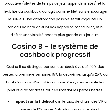
proactive (alertes de temps de jeu, rappel de limites) et la
flexibilité du cashback, qui agit comme filet sans encourager
le sur‑jeu. Une amélioration possible serait d’ajouter un
tableau de bord de suivi des dépenses mensuelles, afin
d’offrir une visibilité encore plus grande aux joueurs.
Casino B – le système de
cashback progressif
Casino B se distingue par son cashback évolutif : 10 % des
pertes la première semaine, 15 % la deuxième, jusqu’à 25 % au
bout d’un mois d’activité continue. Ce système incite les
joueurs à rester actifs tout en limitant les pertes nettes.
Impact sur la fidélisation
: le taux de churn des VIP a
baissé de 12 % après l’introduction du cashback