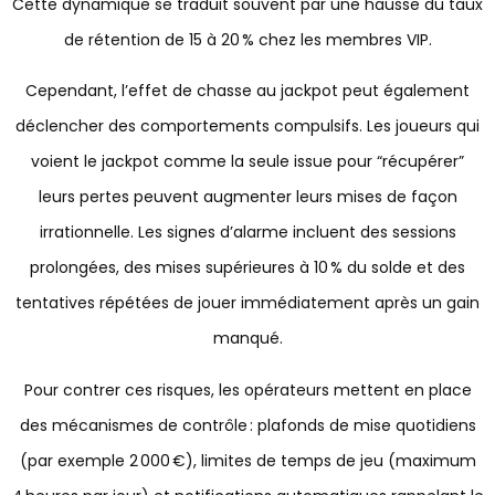
Cette dynamique se traduit souvent par une hausse du taux
de rétention de 15 à 20 % chez les membres VIP.
Cependant, l’effet de chasse au jackpot peut également
déclencher des comportements compulsifs. Les joueurs qui
voient le jackpot comme la seule issue pour “récupérer”
leurs pertes peuvent augmenter leurs mises de façon
irrationnelle. Les signes d’alarme incluent des sessions
prolongées, des mises supérieures à 10 % du solde et des
tentatives répétées de jouer immédiatement après un gain
manqué.
Pour contrer ces risques, les opérateurs mettent en place
des mécanismes de contrôle : plafonds de mise quotidiens
(par exemple 2 000 €), limites de temps de jeu (maximum