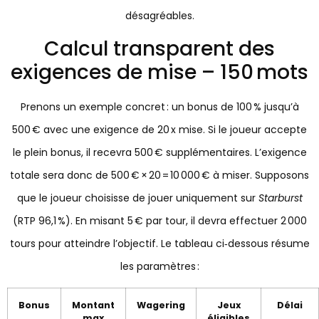
désagréables.
Calcul transparent des
exigences de mise – 150 mots
Prenons un exemple concret : un bonus de 100 % jusqu’à
500 € avec une exigence de 20 x mise. Si le joueur accepte
le plein bonus, il recevra 500 € supplémentaires. L’exigence
totale sera donc de 500 € × 20 = 10 000 € à miser. Supposons
que le joueur choisisse de jouer uniquement sur
Starburst
(RTP 96,1 %). En misant 5 € par tour, il devra effectuer 2 000
tours pour atteindre l’objectif. Le tableau ci‑dessous résume
les paramètres :
Bonus
Montant
Wagering
Jeux
Délai
max
éligibles