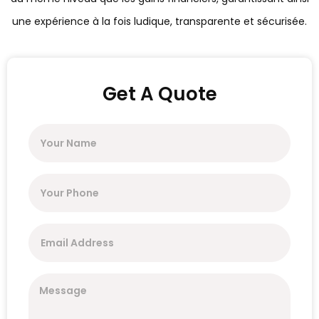
une expérience à la fois ludique, transparente et sécurisée.
Get A Quote