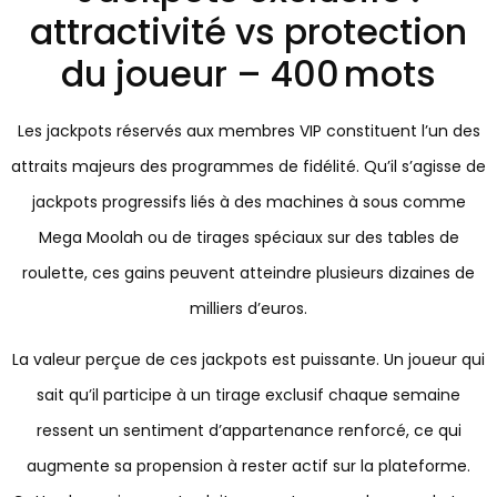
attractivité vs protection
du joueur – 400 mots
Les jackpots réservés aux membres VIP constituent l’un des
attraits majeurs des programmes de fidélité. Qu’il s’agisse de
jackpots progressifs liés à des machines à sous comme
Mega Moolah ou de tirages spéciaux sur des tables de
roulette, ces gains peuvent atteindre plusieurs dizaines de
milliers d’euros.
La valeur perçue de ces jackpots est puissante. Un joueur qui
sait qu’il participe à un tirage exclusif chaque semaine
ressent un sentiment d’appartenance renforcé, ce qui
augmente sa propension à rester actif sur la plateforme.