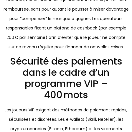
remboursée, sans pour autant le pousser à miser davantage
pour “compenser” le manque à gagner. Les opérateurs
responsables fixent un plafond de cashback (par exemple
200 € par semaine) afin d’éviter que le joueur ne compte
sur ce revenu régulier pour financer de nouvelles mises.
Sécurité des paiements
dans le cadre d’un
programme VIP –
400 mots
Les joueurs VIP exigent des méthodes de paiement rapides,
sécurisées et discrètes. Les e‑wallets (Skrill, Neteller), les
crypto‑monnaies (Bitcoin, Ethereum) et les virements