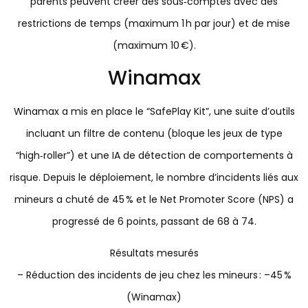
parents peuvent créer des sous‑comptes avec des
restrictions de temps (maximum 1 h par jour) et de mise
(maximum 10 €).
Winamax
Winamax a mis en place le “SafePlay Kit”, une suite d’outils
incluant un filtre de contenu (bloque les jeux de type
“high‑roller”) et une IA de détection de comportements à
risque. Depuis le déploiement, le nombre d’incidents liés aux
mineurs a chuté de 45 % et le Net Promoter Score (NPS) a
progressé de 6 points, passant de 68 à 74.
Résultats mesurés
– Réduction des incidents de jeu chez les mineurs : –45 %
(Winamax)