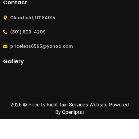
Contact
Clearfield, UT 84015
(801) 603-4209
priceless6565@yahoo.com
Gallery
2026 © Price Is Right Taxi Services Website Powered
By
Opentpr.ai