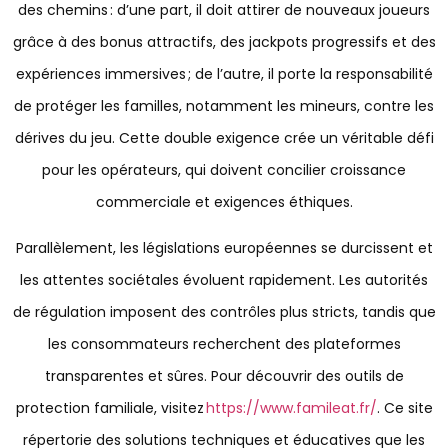
des chemins : d’une part, il doit attirer de nouveaux joueurs
grâce à des bonus attractifs, des jackpots progressifs et des
expériences immersives ; de l’autre, il porte la responsabilité
de protéger les familles, notamment les mineurs, contre les
dérives du jeu. Cette double exigence crée un véritable défi
pour les opérateurs, qui doivent concilier croissance
commerciale et exigences éthiques.
Parallèlement, les législations européennes se durcissent et
les attentes sociétales évoluent rapidement. Les autorités
de régulation imposent des contrôles plus stricts, tandis que
les consommateurs recherchent des plateformes
transparentes et sûres. Pour découvrir des outils de
protection familiale, visitez
https://www.famileat.fr/
. Ce site
répertorie des solutions techniques et éducatives que les