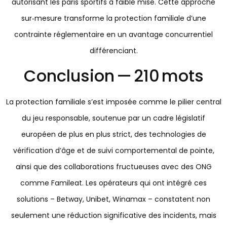
autorisant les paris sportifs à faible mise. Cette approche
sur‑mesure transforme la protection familiale d’une
contrainte réglementaire en un avantage concurrentiel
différenciant.
Conclusion — 210 mots
La protection familiale s’est imposée comme le pilier central
du jeu responsable, soutenue par un cadre législatif
européen de plus en plus strict, des technologies de
vérification d’âge et de suivi comportemental de pointe,
ainsi que des collaborations fructueuses avec des ONG
comme Famileat. Les opérateurs qui ont intégré ces
solutions – Betway, Unibet, Winamax – constatent non
seulement une réduction significative des incidents, mais