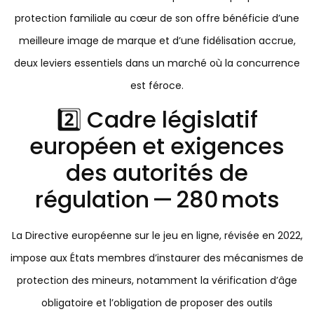
protection familiale au cœur de son offre bénéficie d’une
meilleure image de marque et d’une fidélisation accrue,
deux leviers essentiels dans un marché où la concurrence
est féroce.
2️⃣ Cadre législatif
européen et exigences
des autorités de
régulation — 280 mots
La Directive européenne sur le jeu en ligne, révisée en 2022,
impose aux États membres d’instaurer des mécanismes de
protection des mineurs, notamment la vérification d’âge
obligatoire et l’obligation de proposer des outils