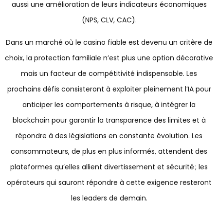
aussi une amélioration de leurs indicateurs économiques
(NPS, CLV, CAC).
Dans un marché où le casino fiable est devenu un critère de
choix, la protection familiale n’est plus une option décorative
mais un facteur de compétitivité indispensable. Les
prochains défis consisteront à exploiter pleinement l’IA pour
anticiper les comportements à risque, à intégrer la
blockchain pour garantir la transparence des limites et à
répondre à des législations en constante évolution. Les
consommateurs, de plus en plus informés, attendent des
plateformes qu’elles allient divertissement et sécurité ; les
opérateurs qui sauront répondre à cette exigence resteront
les leaders de demain.