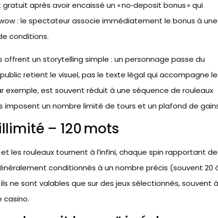
ht gratuit après avoir encaissé un « no‑deposit bonus » qui
et wow : le spectateur associe immédiatement le bonus à une
e conditions.
 offrent un storytelling simple : un personnage passe du
public retient le visuel, pas le texte légal qui accompagne le
, par exemple, est souvent réduit à une séquence de rouleaux
rs imposent un nombre limité de tours et un plafond de gains
illimité – 120 mots
 et les rouleaux tournent à l’infini, chaque spin rapportant de
nt généralement conditionnés à un nombre précis (souvent 20 
, ils ne sont valables que sur des jeux sélectionnés, souvent 
le casino.