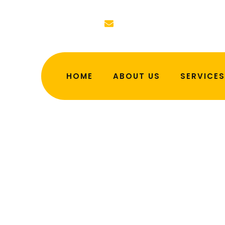
priceless6565@yahoo.com
HOME
ABOUT US
SERVICES
Quan
Dés :