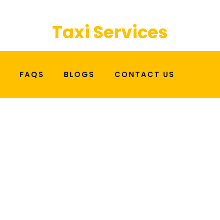
Price Is Right
Taxi Services
FAQS
BLOGS
CONTACT US
d Le Grand Écran Gonfl
 La Vraie Face Des Bon
Casinos En Ligne