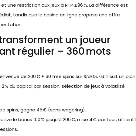
et une restriction aux jeux à RTP ≥ 96 %. La différence est
mmédiat, tandis que le casino en ligne propose une offre
mentation.
ransforment un joueur
nt régulier – 360 mots
envenue de 200 € + 30 free spins sur
Starburst
. Il suit un plan
% du capital par session, sélection de jeux à volatilité
 free spins, gagne 45 € (sans wagering).
ctive le bonus 100 % jusqu’à 200 €, mise 4 € par tour, atteint 
essions.