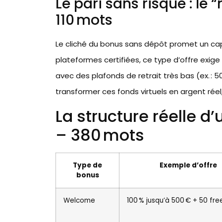
Le pari sans risque : le 
110 mots
Le cliché du bonus sans dépôt promet un capi
plateformes certifiées, ce type d’offre exig
avec des plafonds de retrait très bas (ex. : 
transformer ces fonds virtuels en argent réel,
La structure réelle d
– 380 mots
Type de
Exemple d’offre
bonus
Welcome
100 % jusqu’à 500 € + 50 fre