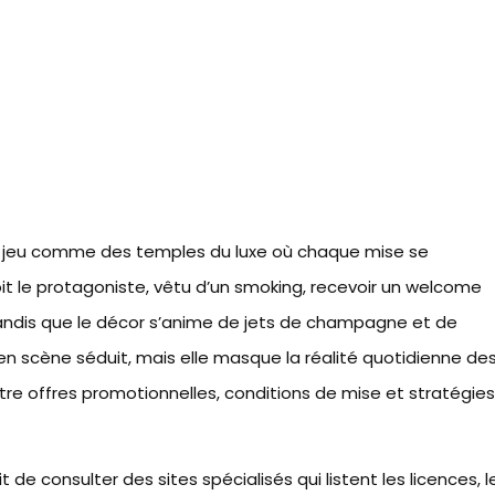
de jeu comme des temples du luxe où chaque mise se
it le protagoniste, vêtu d’un smoking, recevoir un welcome
tandis que le décor s’anime de jets de champagne et de
 en scène séduit, mais elle masque la réalité quotidienne de
tre offres promotionnelles, conditions de mise et stratégies
fit de consulter des sites spécialisés qui listent les licences, l