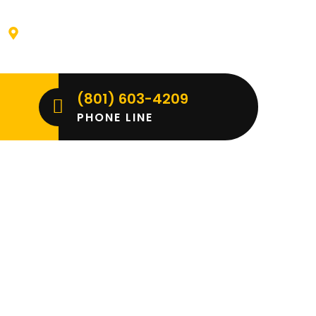
Clearfield, UT 84015
(801) 603-4209
PHONE LINE
e Les
us Des