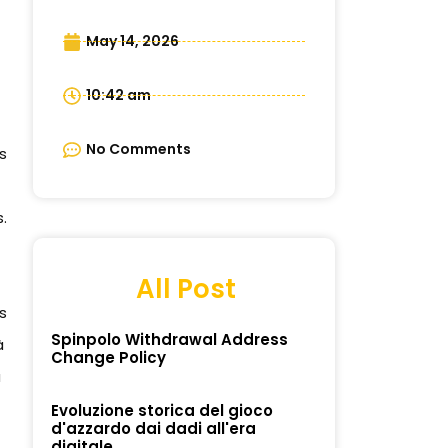
May 14, 2026
10:42 am
No Comments
s
.
All Post
s
Spinpolo Withdrawal Address
à
Change Policy
à
Evoluzione storica del gioco
d'azzardo dai dadi all'era
digitale