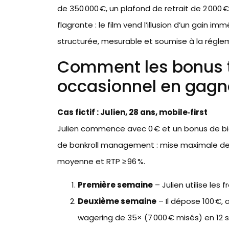
de 350 000 €, un plafond de retrait de 2 000 € 
flagrante : le film vend l’illusion d’un gain i
structurée, mesurable et soumise à la régle
Comment les bonus t
occasionnel en gagna
Cas fictif : Julien, 28 ans, mobile‑first
Julien commence avec 0 € et un bonus de bi
de bankroll management : mise maximale de 2 
moyenne et RTP ≥ 96 %.
Première semaine
– Julien utilise les
Deuxième semaine
– Il dépose 100 €, a
wagering de 35× (7 000 € misés) en 12 s