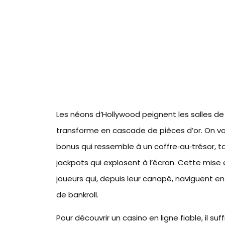
Les néons d’Hollywood peignent les salles 
transforme en cascade de pièces d’or. On vo
bonus qui ressemble à un coffre‑au‑trésor, 
jackpots qui explosent à l’écran. Cette mise
joueurs qui, depuis leur canapé, naviguent en
de bankroll.
Pour découvrir un casino en ligne fiable, il suf