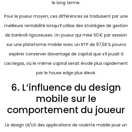
le long terme.
Pour le joueur moyen, ces différences se traduisent par une
meilleure rentabilité lorsqu’il utilise des stratégies de gestion
de bankroll rigoureuses. Un joueur qui mise 50 € par session
sur une plateforme mobile avec un RTP de 97,56 % pourra
espérer conserver davantage de capital que s’il jouait à
Las Vegas, où le même capital serait érodé plus rapidement
par le house edge plus élevé.
6. L’influence du design
mobile sur le
comportement du joueur
Le design UI/UX des applications de roulette mobile joue un