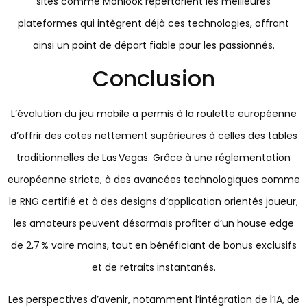
sites comme Monlook répertorient les meilleures
plateformes qui intègrent déjà ces technologies, offrant
ainsi un point de départ fiable pour les passionnés.
Conclusion
L’évolution du jeu mobile a permis à la roulette européenne
d’offrir des cotes nettement supérieures à celles des tables
traditionnelles de Las Vegas. Grâce à une réglementation
européenne stricte, à des avancées technologiques comme
le RNG certifié et à des designs d’application orientés joueur,
les amateurs peuvent désormais profiter d’un house edge
de 2,7 % voire moins, tout en bénéficiant de bonus exclusifs
et de retraits instantanés.
Les perspectives d’avenir, notamment l’intégration de l’IA, de