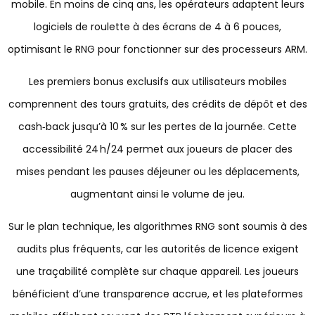
mobile. En moins de cinq ans, les opérateurs adaptent leurs
logiciels de roulette à des écrans de 4 à 6 pouces,
optimisant le RNG pour fonctionner sur des processeurs ARM.
Les premiers bonus exclusifs aux utilisateurs mobiles
comprennent des tours gratuits, des crédits de dépôt et des
cash‑back jusqu’à 10 % sur les pertes de la journée. Cette
accessibilité 24 h/24 permet aux joueurs de placer des
mises pendant les pauses déjeuner ou les déplacements,
augmentant ainsi le volume de jeu.
Sur le plan technique, les algorithmes RNG sont soumis à des
audits plus fréquents, car les autorités de licence exigent
une traçabilité complète sur chaque appareil. Les joueurs
bénéficient d’une transparence accrue, et les plateformes