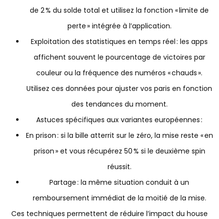
de 2 % du solde total et utilisez la fonction « limite de
perte » intégrée à l’application.
Exploitation des statistiques en temps réel : les apps
affichent souvent le pourcentage de victoires par
couleur ou la fréquence des numéros « chauds ».
Utilisez ces données pour ajuster vos paris en fonction
des tendances du moment.
Astuces spécifiques aux variantes européennes :
En prison : si la bille atterrit sur le zéro, la mise reste « en
prison » et vous récupérez 50 % si le deuxième spin
réussit.
Partage : la même situation conduit à un
remboursement immédiat de la moitié de la mise.
Ces techniques permettent de réduire l’impact du house