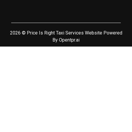
2026 © Price Is Right Taxi Services Website Powered
By
Opentpr.ai