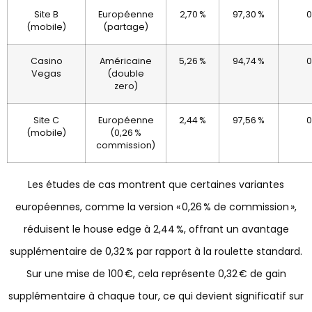
Site B
Européenne
2,70 %
97,30 %
0
(mobile)
(partage)
Casino
Américaine
5,26 %
94,74 %
0
Vegas
(double
zero)
Site C
Européenne
2,44 %
97,56 %
0
(mobile)
(0,26 %
commission)
Les études de cas montrent que certaines variantes
européennes, comme la version « 0,26 % de commission »,
réduisent le house edge à 2,44 %, offrant un avantage
supplémentaire de 0,32 % par rapport à la roulette standard.
Sur une mise de 100 €, cela représente 0,32 € de gain
supplémentaire à chaque tour, ce qui devient significatif sur