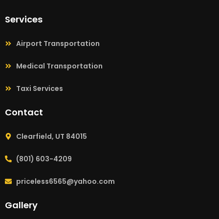
Services
Airport Transportation
Medical Transportation
Taxi Services
Contact
Clearfield, UT 84015
(801) 603-4209
priceless6565@yahoo.com
Gallery