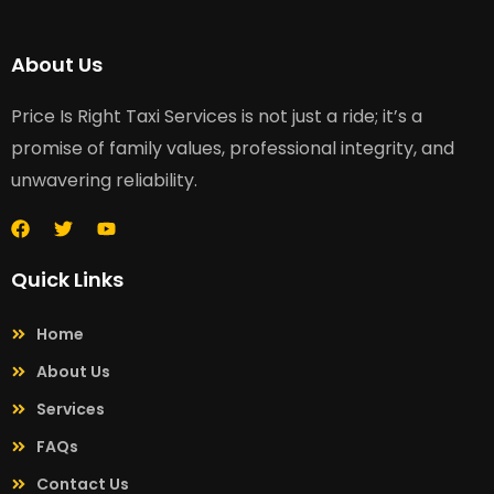
About Us
Price Is Right Taxi Services is not just a ride; it’s a
promise of family values, professional integrity, and
unwavering reliability.
Quick Links
Home
About Us
Services
FAQs
Contact Us