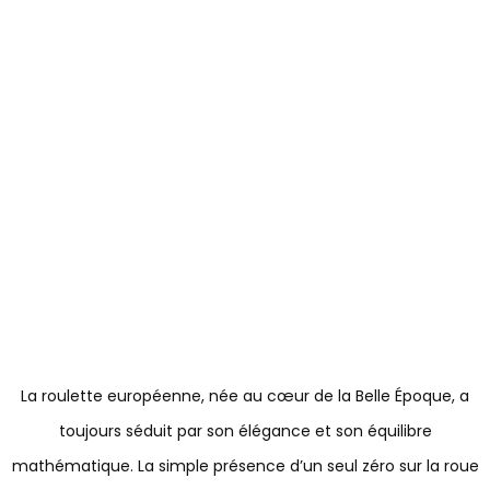
Roulette Européenne En Ligne :
Comment Le Mobile Redéfinit Les
Chances Face À Vegas
La roulette européenne, née au cœur de la Belle Époque, a
toujours séduit par son élégance et son équilibre
mathématique. La simple présence d’un seul zéro sur la roue