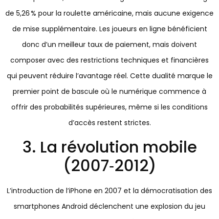
de 5,26 % pour la roulette américaine, mais aucune exigence
de mise supplémentaire. Les joueurs en ligne bénéficient
donc d’un meilleur taux de paiement, mais doivent
composer avec des restrictions techniques et financières
qui peuvent réduire l’avantage réel. Cette dualité marque le
premier point de bascule où le numérique commence à
offrir des probabilités supérieures, même si les conditions
d’accès restent strictes.
3. La révolution mobile
(2007‑2012)
L’introduction de l’iPhone en 2007 et la démocratisation des
smartphones Android déclenchent une explosion du jeu