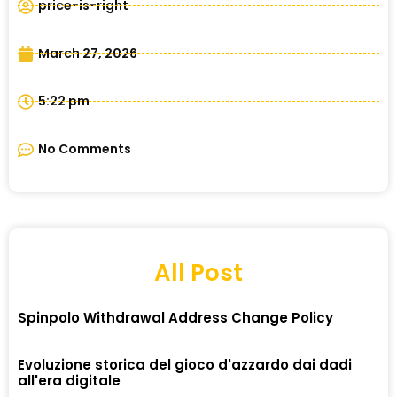
price-is-right
March 27, 2026
5:22 pm
No Comments
All Post
Spinpolo Withdrawal Address Change Policy
Evoluzione storica del gioco d'azzardo dai dadi
all'era digitale