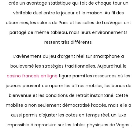
crée un avantage statistique qui fait de chaque tour un
véritable duel entre le joueur et la maison. Au fil des
décennies, les salons de Paris et les salles de Las Vegas ont
partagé ce même tableau, mais leurs environnements
restent très différents.
L’avènement du jeu d’argent réel sur smartphone a
bouleversé les stratégies traditionnelles. Aujourd’hui, le
casino francais en ligne
figure parmi les ressources où les
joueurs peuvent comparer les offres mobiles, les bonus de
bienvenue et les conditions de retrait instantané. Cette
mobilité a non seulement démocratisé l’accès, mais elle a
aussi permis d’ajuster les cotes en temps réel, un luxe
impossible à reproduire sur les tables physiques de Vegas.