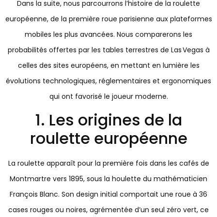
Dans la suite, nous parcourrons l’histoire de la roulette
européenne, de la première roue parisienne aux plateformes
mobiles les plus avancées. Nous comparerons les
probabilités offertes par les tables terrestres de Las Vegas à
celles des sites européens, en mettant en lumière les
évolutions technologiques, réglementaires et ergonomiques
qui ont favorisé le joueur moderne.
1. Les origines de la
roulette européenne
La roulette apparaît pour la première fois dans les cafés de
Montmartre vers 1895, sous la houlette du mathématicien
François Blanc. Son design initial comportait une roue à 36
cases rouges ou noires, agrémentée d’un seul zéro vert, ce