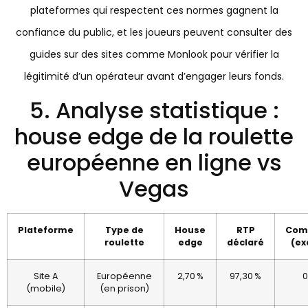
plateformes qui respectent ces normes gagnent la
confiance du public, et les joueurs peuvent consulter des
guides sur des sites comme Monlook pour vérifier la
légitimité d’un opérateur avant d’engager leurs fonds.
5. Analyse statistique :
house edge de la roulette
européenne en ligne vs
Vegas
Plateforme
Type de
House
RTP
Com
roulette
edge
déclaré
(ex
Site A
Européenne
2,70 %
97,30 %
0
(mobile)
(en prison)