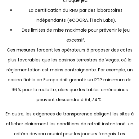
chaque jeu.
La certification du RNG par des laboratoires
indépendants (eCOGRA, iTech Labs).
Des limites de mise maximale pour prévenir le jeu
excessif.
Ces mesures forcent les opérateurs à proposer des cotes
plus favorables que les casinos terrestres de Vegas, où la
réglementation est moins contraignante. Par exemple, un
casino fiable en Europe doit garantir un RTP minimum de
96 % pour la roulette, alors que les tables américaines
peuvent descendre à 94,74 %.
En outre, les exigences de transparence obligent les sites à
afficher clairement les conditions de retrait instantané, un
critère devenu crucial pour les joueurs français. Les