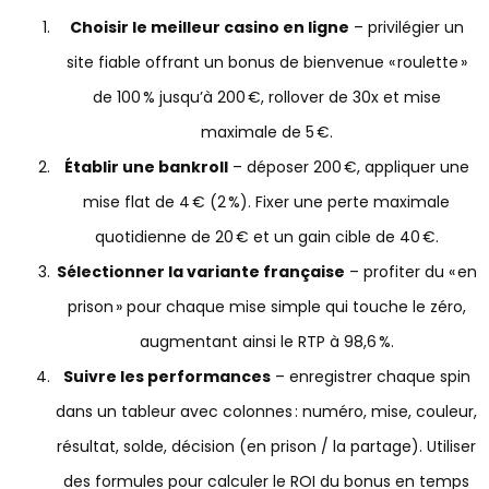
Choisir le meilleur casino en ligne
– privilégier un
site fiable offrant un bonus de bienvenue « roulette »
de 100 % jusqu’à 200 €, rollover de 30x et mise
maximale de 5 €.
Établir une bankroll
– déposer 200 €, appliquer une
mise flat de 4 € (2 %). Fixer une perte maximale
quotidienne de 20 € et un gain cible de 40 €.
Sélectionner la variante française
– profiter du « en
prison » pour chaque mise simple qui touche le zéro,
augmentant ainsi le RTP à 98,6 %.
Suivre les performances
– enregistrer chaque spin
dans un tableur avec colonnes : numéro, mise, couleur,
résultat, solde, décision (en prison / la partage). Utiliser
des formules pour calculer le ROI du bonus en temps