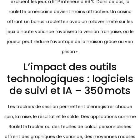
excluent les jeux à RTP inférieur à 96 %. Dans ce cas, la
roulette américaine devient moins attractive. Un casino
offrant un bonus « roulette » avec un rollover limité sur les
jeux à haute variance favorisera la version française, où le
joueur peut réduire l’avantage de la maison grâce au « en
prison ».
L’impact des outils
technologiques : logiciels
de suivi et IA – 350 mots
Les trackers de session permettent d’enregistrer chaque
spin, la mise, le résultat et le solde. Des applications comme
RouletteTracker ou des feuilles de calcul personnalisées
offrent des graphiques de variance, des moyennes mobiles