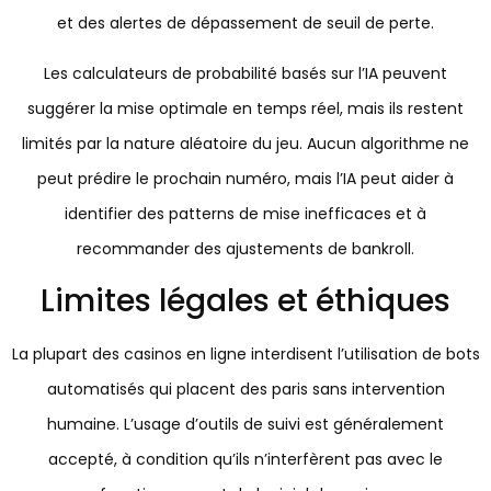
et des alertes de dépassement de seuil de perte.
Les calculateurs de probabilité basés sur l’IA peuvent
suggérer la mise optimale en temps réel, mais ils restent
limités par la nature aléatoire du jeu. Aucun algorithme ne
peut prédire le prochain numéro, mais l’IA peut aider à
identifier des patterns de mise inefficaces et à
recommander des ajustements de bankroll.
Limites légales et éthiques
La plupart des casinos en ligne interdisent l’utilisation de bots
automatisés qui placent des paris sans intervention
humaine. L’usage d’outils de suivi est généralement
accepté, à condition qu’ils n’interfèrent pas avec le