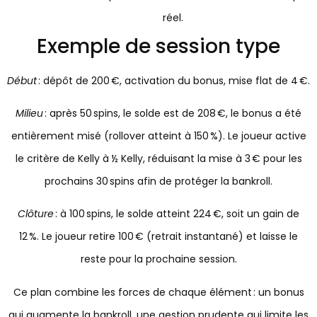
réel.
Exemple de session type
Début
: dépôt de 200 €, activation du bonus, mise flat de 4 €.
Milieu
: après 50 spins, le solde est de 208 €, le bonus a été
entièrement misé (rollover atteint à 150 %). Le joueur active
le critère de Kelly à ½ Kelly, réduisant la mise à 3 € pour les
prochains 30 spins afin de protéger la bankroll.
Clôture
: à 100 spins, le solde atteint 224 €, soit un gain de
12 %. Le joueur retire 100 € (retrait instantané) et laisse le
reste pour la prochaine session.
Ce plan combine les forces de chaque élément : un bonus
qui augmente la bankroll, une gestion prudente qui limite les