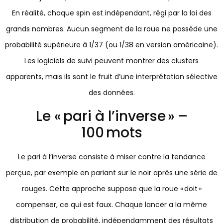
En réalité, chaque spin est indépendant, régi par la loi des
grands nombres. Aucun segment de la roue ne possède une
probabilité supérieure à 1/37 (ou 1/38 en version américaine).
Les logiciels de suivi peuvent montrer des clusters
apparents, mais ils sont le fruit d’une interprétation sélective
des données.
Le « pari à l’inverse » –
100 mots
Le pari à l’inverse consiste à miser contre la tendance
perçue, par exemple en pariant sur le noir après une série de
rouges. Cette approche suppose que la roue « doit »
compenser, ce qui est faux. Chaque lancer a la même
distribution de probabilité, indépendamment des résultats