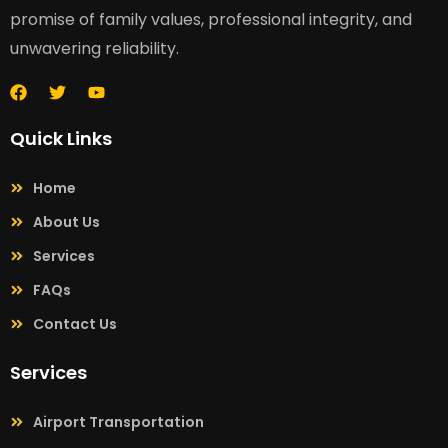
promise of family values, professional integrity, and
unwavering reliability.
Quick Links
Home
About Us
Services
FAQs
Contact Us
Services
Airport Transportation