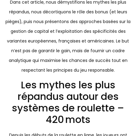
Dans cet article, nous démystifions les mythes les plus
répandus, nous décortiquons le rôle des bonus (et leurs
pièges), puis nous présentons des approches basées sur la
gestion de capital et l’exploitation des spécificités des
variantes européennes, françaises et américaines. Le but
n’est pas de garantir le gain, mais de fournir un cadre
analytique qui maximise les chances de succès tout en
respectant les principes du jeu responsable.
Les mythes les plus
répandus autour des
systèmes de roulette –
420 mots
Depuis les débuts de la roulette en ligne, les joueurs ont