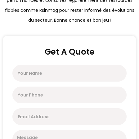
performances et consultez régulièrement des ressources
fiables comme Rslnmag pour rester informé des évolutions
du secteur. Bonne chance et bon jeu !
Get A Quote