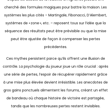
cherché des formules magiques pour battre la maison. Les
systèmes les plus cités – Martingale, Fibonacci, D’Alembert,
systèmes de « zone », etc. – reposent tous sur l’idée que la
séquence des résultats peut être prévisible ou que la mise
peut être ajustée de façon à compenser les pertes
précédentes.
Ces mythes persistent parce qu’ils offrent une illusion de
contrôle. La psychologie du joueur joue un rôle crucial : après
une série de pertes, l’espoir de récupérer rapidement grâce
à une mise plus élevée devient irrésistible. Les anecdotes de
gros gains ponctuels alimentent les forums, créant un effet
de bandeau où chaque histoire de victoire est partagée,
tandis que les nombreuses pertes restent invisibles.