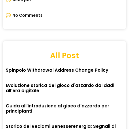
No Comments
All Post
Spinpolo Withdrawal Address Change Policy
Evoluzione storica del gioco d'azzardo dai dadi
all'era digitale
Guida all'introduzione al gioco d'azzardo per
principianti
Storico dei Reclami Benesserenergia: Segnali di