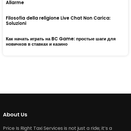
Allarme
Filosofia della religione Live Chat Non Carica:
Soluzioni
Как начать играть на BC Game: простые шаги для
новичков в ставках и казино
About Us
Price Is Right Taxi Services is not just a ride; it’s a