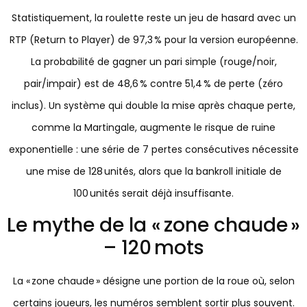
Statistiquement, la roulette reste un jeu de hasard avec un
RTP (Return to Player) de 97,3 % pour la version européenne.
La probabilité de gagner un pari simple (rouge/noir,
pair/impair) est de 48,6 % contre 51,4 % de perte (zéro
inclus). Un système qui double la mise après chaque perte,
comme la Martingale, augmente le risque de ruine
exponentielle : une série de 7 pertes consécutives nécessite
une mise de 128 unités, alors que la bankroll initiale de
100 unités serait déjà insuffisante.
Le mythe de la « zone chaude »
– 120 mots
La « zone chaude » désigne une portion de la roue où, selon
certains joueurs, les numéros semblent sortir plus souvent.