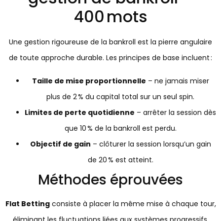
400 mots
Une gestion rigoureuse de la bankroll est la pierre angulaire
de toute approche durable. Les principes de base incluent :
Taille de mise proportionnelle
– ne jamais miser
plus de 2 % du capital total sur un seul spin.
Limites de perte quotidienne
– arrêter la session dès
que 10 % de la bankroll est perdu.
Objectif de gain
– clôturer la session lorsqu’un gain
de 20 % est atteint.
Méthodes éprouvées
Flat Betting
consiste à placer la même mise à chaque tour,
éliminant les fluctuations liées aux systèmes progressifs.