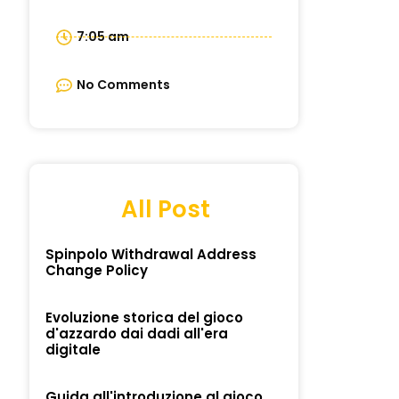
7:05 am
No Comments
All Post
Spinpolo Withdrawal Address
Change Policy
Evoluzione storica del gioco
d'azzardo dai dadi all'era
digitale
Guida all'introduzione al gioco