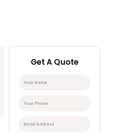
Get A Quote