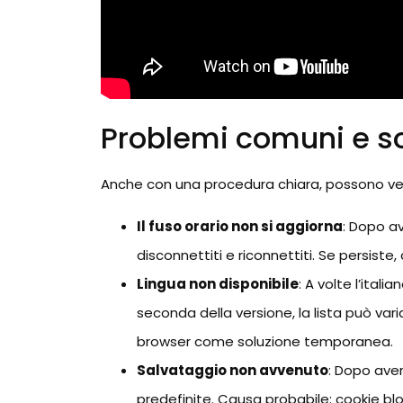
Problemi comuni e so
Anche con una procedura chiara, possono verifi
Il fuso orario non si aggiorna
: Dopo av
disconnettiti e riconnettiti. Se persiste,
Lingua non disponibile
: A volte l’ita
seconda della versione, la lista può var
browser come soluzione temporanea.
Salvataggio non avvenuto
: Dopo aver
predefinite. Causa probabile: cookie blocca