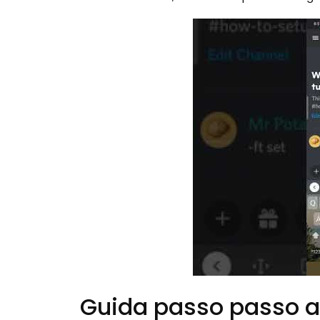
Guida passo passo al