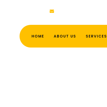
priceless6565@yahoo.com
HOME
ABOUT US
SERVICES
Se