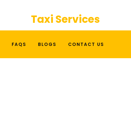
Price Is Right
Taxi Services
FAQS
BLOGS
CONTACT US
Bo : Quand La Psycholog
ur Rencontre Les Offr
ashback – Les Nouvell