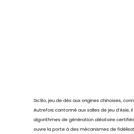
Stra
Sic Bo, jeu de dés aux origines chinoises, co
Autrefois cantonné aux salles de jeu d’Asie, 
algorithmes de génération aléatoire certifiés
ouvre la porte à des mécanismes de fidélisa