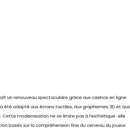
tégies Gagnantes Des 
Modernes
nnaît un renouveau spectaculaire grâce aux casinos en ligne.
il a été adapté aux écrans tactiles, aux graphismes 3D et aux
. Cette modernisation ne se limite pas à l’esthétique : elle
tion basés sur la compréhension fine du cerveau du joueur.