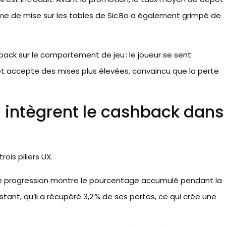
volume de mise sur les tables de Sic Bo a également grimpé de
hback sur le comportement de jeu : le joueur se sent
et accepte des mises plus élevées, convaincu que la perte
 intègrent le cashback dans
ois piliers UX.
de progression montre le pourcentage accumulé pendant la
stant, qu’il a récupéré 3,2 % de ses pertes, ce qui crée une