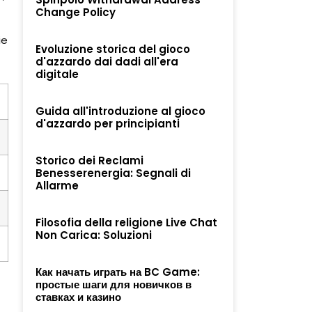
Change Policy
ie
Evoluzione storica del gioco
d'azzardo dai dadi all'era
digitale
Guida all'introduzione al gioco
d'azzardo per principianti
Storico dei Reclami
Benesserenergia: Segnali di
Allarme
Filosofia della religione Live Chat
Non Carica: Soluzioni
Как начать играть на BC Game:
простые шаги для новичков в
ставках и казино