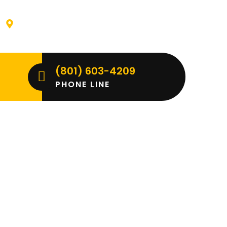
Clearfield, UT 84015
(801) 603-4209
PHONE LINE
ie Du
es De
es