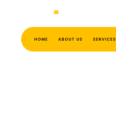
priceless6565@yahoo.com
HOME
ABOUT US
SERVICES
Sic 
Joue
C