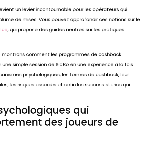
evient un levier incontournable pour les opérateurs qui
volume de mises. Vous pouvez approfondir ces notions sur le
ance
, qui propose des guides neutres sur les pratiques
: nous montrons comment les programmes de cashback
r une simple session de Sic Bo en une expérience à la fois
écanismes psychologiques, les formes de cashback, leur
es, les risques associés et enfin les success‑stories qui
sychologiques qui
rtement des joueurs de