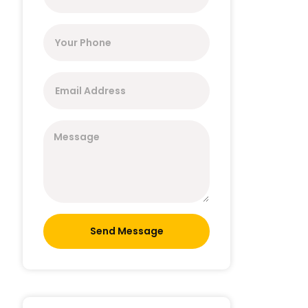
Send Message