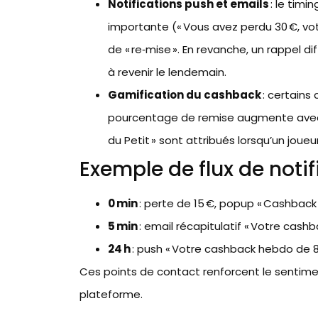
Notifications push et emails
: le timi
importante (« Vous avez perdu 30 €, vot
de « re‑mise ». En revanche, un rappel dif
à revenir le lendemain.
Gamification du cashback
: certains
pourcentage de remise augmente avec 
du Petit » sont attribués lorsqu’un joueu
Exemple de flux de notif
0 min
: perte de 15 €, popup « Cashback 10
5 min
: email récapitulatif « Votre cashb
24 h
: push « Votre cashback hebdo de 8 
Ces points de contact renforcent le sentiment
plateforme.