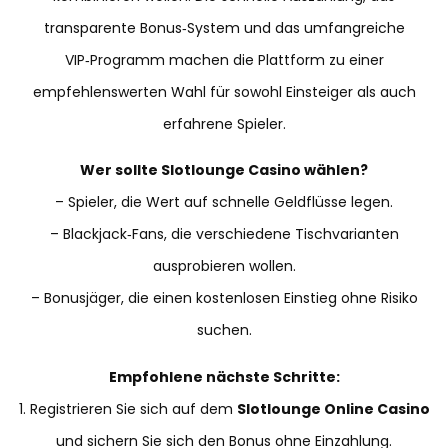
transparente Bonus‑System und das umfangreiche
VIP‑Programm machen die Plattform zu einer
empfehlenswerten Wahl für sowohl Einsteiger als auch
erfahrene Spieler.
Wer sollte Slotlounge Casino wählen?
– Spieler, die Wert auf schnelle Geldflüsse legen.
– Blackjack‑Fans, die verschiedene Tischvarianten
ausprobieren wollen.
– Bonusjäger, die einen kostenlosen Einstieg ohne Risiko
suchen.
Empfohlene nächste Schritte:
1. Registrieren Sie sich auf dem
Slotlounge Online Casino
und sichern Sie sich den Bonus ohne Einzahlung.