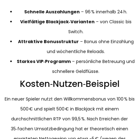
Schnelle Auszahlungen
– 96 % innerhalb 24 h.
Vielfältige Blackjack‑Varianten
– von Classic bis
Switch.
Attraktive Bonusstruktur
– Bonus ohne Einzahlung
und wöchentliche Reloads.
Starkes VIP‑Programm
– persönliche Betreuung und
schnellere Geldflüsse.
Kosten‑Nutzen‑Beispiel
Ein neuer Spieler nutzt den Willkommensbonus von 100 % bis
500 € und spielt 500 € in Blackjack mit einem
durchschnittlichen RTP von 99,5 %. Nach Erreichen der
35‑fachen Umsatzbedingung hat er theoretisch einen
erwarteten Nettogewinn von etwa -5 € (wegen des