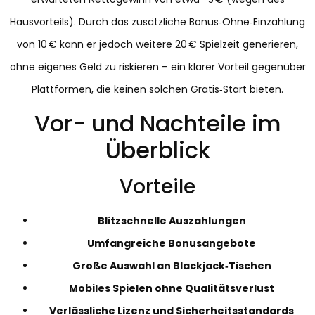
Hausvorteils). Durch das zusätzliche Bonus‑Ohne‑Einzahlung
von 10 € kann er jedoch weitere 20 € Spielzeit generieren,
ohne eigenes Geld zu riskieren – ein klarer Vorteil gegenüber
Plattformen, die keinen solchen Gratis‑Start bieten.
Vor- und Nachteile im
Überblick
Vorteile
Blitzschnelle Auszahlungen
Umfangreiche Bonusangebote
Große Auswahl an Blackjack‑Tischen
Mobiles Spielen ohne Qualitätsverlust
Verlässliche Lizenz und Sicherheitsstandards