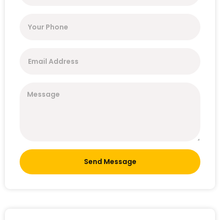
Send Message