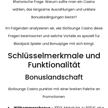
Rhetorische Frage: Warum sollte man ein Casino
wählen, das langsame Auszahlungen und unklare
Bonusbedingungen bietet?
Im Folgenden analysieren wir, wie Slotlounge Casino diese
Fragen beantwortet und welche Vorteile es speziell für
Blackjack‑Spieler und Bonusjäger mit sich bringt.
Schlüsselmerkmale und
Funktionalität
Bonuslandschaft
Slotlounge Casino punktet mit einer breiten Palette an
Promotionen:
Willkommensbonus
– 100 % Match bis zu 500 €, plus