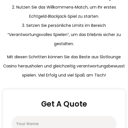
2. Nutzen Sie das Willkommens‑Match, um Ihr erstes
Echtgeld‑Blackjack‑Spiel zu starten.
3. Setzen Sie persönliche Limits im Bereich
“Verantwortungsvolles Spielen”, um das Erlebnis sicher zu
gestalten.
Mit diesen Schritten können Sie das Beste aus Slotlounge
Casino herausholen und gleichzeitig verantwortungsbewusst
spielen. Viel Erfolg und viel Spaß am Tisch!
Get A Quote