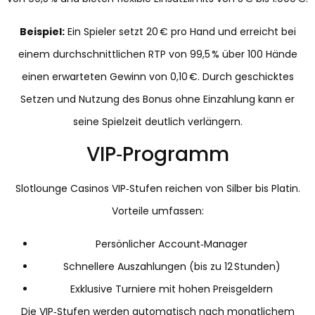
Beispiel:
Ein Spieler setzt 20 € pro Hand und erreicht bei
einem durchschnittlichen RTP von 99,5 % über 100 Hände
einen erwarteten Gewinn von 0,10 €. Durch geschicktes
Setzen und Nutzung des Bonus ohne Einzahlung kann er
seine Spielzeit deutlich verlängern.
VIP‑Programm
Slotlounge Casinos VIP‑Stufen reichen von Silber bis Platin.
Vorteile umfassen:
Persönlicher Account‑Manager
Schnellere Auszahlungen (bis zu 12 Stunden)
Exklusive Turniere mit hohen Preisgeldern
Die VIP‑Stufen werden automatisch nach monatlichem