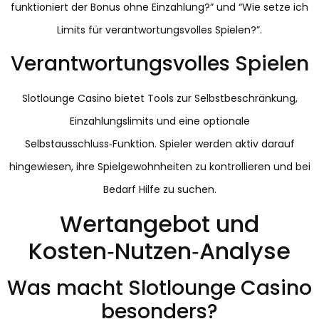
funktioniert der Bonus ohne Einzahlung?” und “Wie setze ich
Limits für verantwortungsvolles Spielen?”.
Verantwortungsvolles Spielen
Slotlounge Casino bietet Tools zur Selbstbeschränkung,
Einzahlungslimits und eine optionale
Selbstausschluss‑Funktion. Spieler werden aktiv darauf
hingewiesen, ihre Spielgewohnheiten zu kontrollieren und bei
Bedarf Hilfe zu suchen.
Wertangebot und
Kosten‑Nutzen‑Analyse
Was macht Slotlounge Casino
besonders?