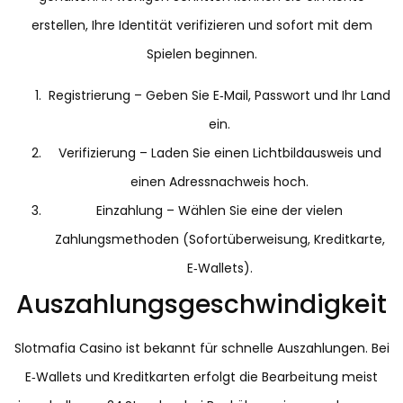
erstellen, Ihre Identität verifizieren und sofort mit dem
Spielen beginnen.
Registrierung – Geben Sie E‑Mail, Passwort und Ihr Land
ein.
Verifizierung – Laden Sie einen Lichtbildausweis und
einen Adressnachweis hoch.
Einzahlung – Wählen Sie eine der vielen
Zahlungsmethoden (Sofortüberweisung, Kreditkarte,
E‑Wallets).
Auszahlungsgeschwindigkeit
Slotmafia Casino ist bekannt für schnelle Auszahlungen. Bei
E‑Wallets und Kreditkarten erfolgt die Bearbeitung meist