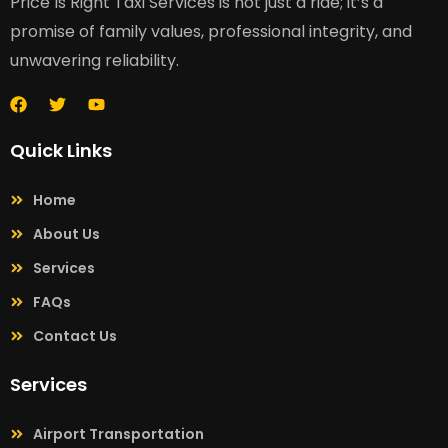
Price Is Right Taxi Services is not just a ride; it’s a
promise of family values, professional integrity, and
unwavering reliability.
Quick Links
Home
About Us
Services
FAQs
Contact Us
Services
Airport Transportation