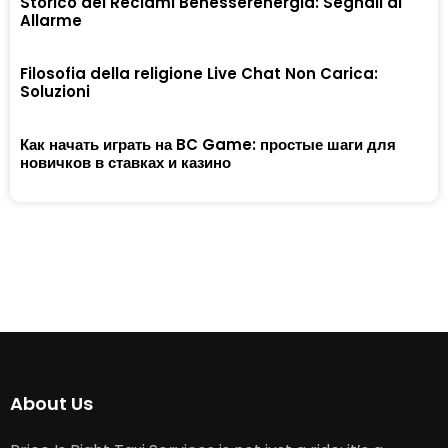
Storico dei Reclami Benesserenergia: Segnali di
Allarme
Filosofia della religione Live Chat Non Carica:
Soluzioni
Как начать играть на BC Game: простые шаги для
новичков в ставках и казино
About Us