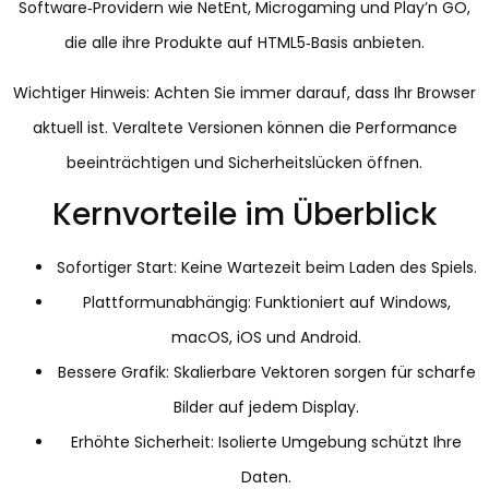
Software‑Providern wie NetEnt, Microgaming und Play’n GO,
die alle ihre Produkte auf HTML5‑Basis anbieten.
Wichtiger Hinweis: Achten Sie immer darauf, dass Ihr Browser
aktuell ist. Veraltete Versionen können die Performance
beeinträchtigen und Sicherheitslücken öffnen.
Kernvorteile im Überblick
Sofortiger Start: Keine Wartezeit beim Laden des Spiels.
Plattformunabhängig: Funktioniert auf Windows,
macOS, iOS und Android.
Bessere Grafik: Skalierbare Vektoren sorgen für scharfe
Bilder auf jedem Display.
Erhöhte Sicherheit: Isolierte Umgebung schützt Ihre
Daten.