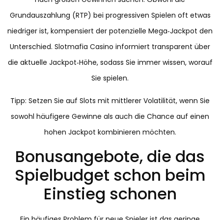
Grundauszahlung (RTP) bei progressiven Spielen oft etwas
niedriger ist, kompensiert der potenzielle Mega‑Jackpot den
Unterschied. Slotmafia Casino informiert transparent über
die aktuelle Jackpot‑Höhe, sodass Sie immer wissen, worauf
Sie spielen.
Tipp: Setzen Sie auf Slots mit mittlerer Volatilität, wenn Sie
sowohl häufigere Gewinne als auch die Chance auf einen
hohen Jackpot kombinieren möchten.
Bonusangebote, die das
Spielbudget schon beim
Einstieg schonen
Ein häufiges Problem für neue Spieler ist das geringe