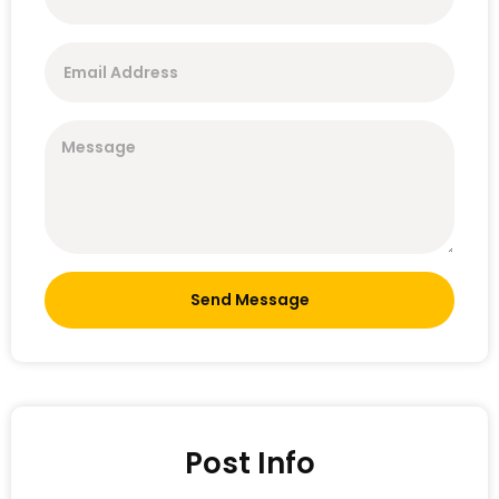
Send Message
Post Info