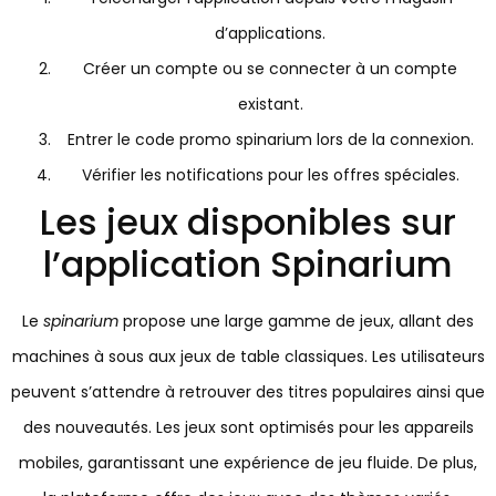
d’applications.
Créer un compte ou se connecter à un compte
existant.
Entrer le code promo spinarium lors de la connexion.
Vérifier les notifications pour les offres spéciales.
Les jeux disponibles sur
l’application Spinarium
Le
spinarium
propose une large gamme de jeux, allant des
machines à sous aux jeux de table classiques. Les utilisateurs
peuvent s’attendre à retrouver des titres populaires ainsi que
des nouveautés. Les jeux sont optimisés pour les appareils
mobiles, garantissant une expérience de jeu fluide. De plus,