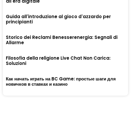
all'era digitale
Guida all'introduzione al gioco d'azzardo per
principianti
Storico dei Reclami Benesserenergia: Segnali di
Allarme
Filosofia della religione Live Chat Non Carica:
Soluzioni
Как начать играть на BC Game: простые шаги для
новичков в ставках и казино