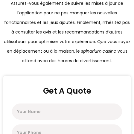
Assurez-vous également de suivre les mises à jour de
l’application pour ne pas manquer les nouvelles
fonctionnalités et les jeux ajoutés. Finalement, n’hésitez pas
à consulter les avis et les recommandations d’autres
utilisateurs pour optimiser votre expérience. Que vous soyez
en déplacement ou à la maison, le
spinarium casino
vous
attend avec des heures de divertissement.
Get A Quote