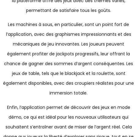
la plateforme offre des jeux avec des thèmes variés,
permettant de satisfaire tous les goûts.
Les machines à sous, en particulier, sont un point fort de
l’application, avec des graphismes impressionnants et des
mécaniques de jeu innovantes. Les joueurs peuvent
également profiter de jackpots progressifs, leur offrant la
chance de gagner des sommes d’argent conséquentes. Les
jeux de table, tels que le blackjack et la roulette, sont
également disponibles, avec des croupiers réalistes pour une
immersion totale.
Enfin, l’application permet de découvrir des jeux en mode
démo, ce qui est idéal pour les nouveaux utilisateurs qui
souhaitent s’entraîner avant de miser de l’argent réel. Cela
donne aux joueurs la liberté d’explorer sans risque, tout en se