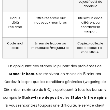
et justificatif de
domicile
Bonus
Offre réservée aux
Utilisez un code
déjà
nouveaux membres
différent ou
réclamé
contactez le
support
Code mal
Erreur de frappe ou
Copiez-collez le
saisi
minuscules/majuscules
code depuis l’e-
mail officiel
En appliquant ces étapes, la plupart des problèmes de
Stake-fr bonus
se résolvent en moins de 15 minutes.
Gardez à l’esprit que les conditions générales (wagering de
35x, mise maximale de 5 €) s’appliquent à tous les bonus, y
compris le
Stake-fr no deposit
et les
Stake-fr free spins
.
Si vous rencontrez toujours une difficulté, le service client