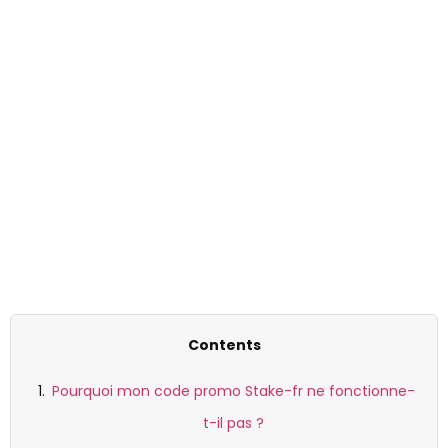
Stake-Fr Promo Code Not
Working: Troubleshooting
Contents
Pourquoi mon code promo Stake-fr ne fonctionne-
t-il pas ?