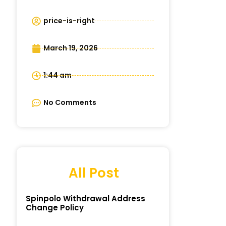
price-is-right
March 19, 2026
1:44 am
No Comments
All Post
Spinpolo Withdrawal Address
Change Policy