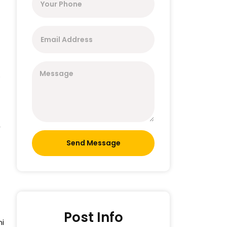
o
,
Send Message
Post Info
ni