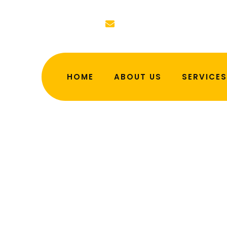
priceless6565@yahoo.com
HOME
ABOUT US
SERVICES
Strate
Gi
Inte