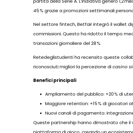
partita della Serie A. L’iniziativa generò 1,2 mi
45 % grazie a promozioni settimanali persona
Nel settore fintech, Betfair integrò il wallet
commissioni. Questo ha ridotto il tempo medi
transazioni giornaliere del 28 %.
Retedeglistudenti ha recensito queste colla
riconosciuti migliori la percezione di
casino si
Benefici principali
Ampliamento del pubblico: +20 % di uten
Maggiore retention: +15 % di giocatori at
Nuovi canali di pagamento: integrazione
Queste partnership hanno dimostrato che il v
piattaforma di gioco, creando un ecosistema 