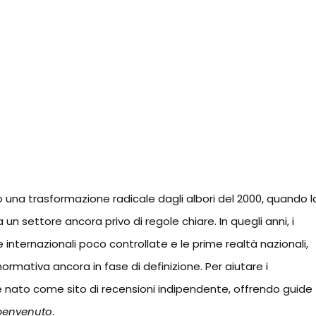
Panorama Del Gamin
uto una trasformazione radicale dagli albori del 2000, quando l
un settore ancora privo di regole chiare. In quegli anni, i
internazionali poco controllate e le prime realtà nazionali,
normativa ancora in fase di definizione. Per aiutare i
è nato come sito di recensioni indipendente, offrendo guide
benvenuto
.