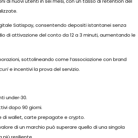
lioni di nuovi utenti in sei mesi, con un tasso di retention del
lizzate.
 digitale Satispay, consentendo depositi istantanei senza
o di attivazione del conto da 12 a 3 minuti, aumentando le
borazioni, sottolineando come l’associazione con brand
curi
e incentivi la prova del servizio.
ti under‑30.
tivi dopo 90 giorni.
 di wallet, carte prepagate e crypto.
alore di un marchio può superare quello di una singola
più resiliente.