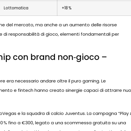
Lottomatica
+18 %
one del mercato, ma anche a un aumento delle risorse
di responsabilità di gioco, elementi fondamentali per
rship con brand non‑gioco –
ere era necessario andare oltre il puro gaming. Le
imento e fintech hanno creato sinergie capaci di attrarre nuo
oVegas e la squadra di calcio Juventus. La campagna “Play 
50 % fino a €300, legato a una scommessa gratuita su una