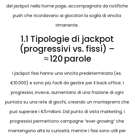
del jackpot nella home page, accompagnata da notifiche
push che ricordavano ai giocatori la soglia di vincita
rimanente.
1.1 Tipologie di jackpot
(progressivi vs. fissi) –
≈ 120 parole
I jackpot fissi hanno una vincita predeterminata (es.
€10 000) e sono più facili da gestire per il back‑office. I
progressivi, invece, aumentano di una frazione di ogni
puntata su una rete di giochi, creando un montepremi che
può superare i €5 milioni. Dal punto di vista marketing, i
progressivi permettono campagne “ever‑growing” che
mantengono alta la curiosità, mentre i fissi sono utili per