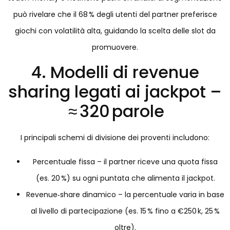
può rivelare che il 68 % degli utenti del partner preferisce
giochi con volatilità alta, guidando la scelta delle slot da
promuovere.
4. Modelli di revenue
sharing legati ai jackpot –
≈ 320 parole
I principali schemi di divisione dei proventi includono:
Percentuale fissa – il partner riceve una quota fissa
(es. 20 %) su ogni puntata che alimenta il jackpot.
Revenue‑share dinamico – la percentuale varia in base
al livello di partecipazione (es. 15 % fino a €250 k, 25 %
oltre).