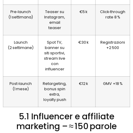
Pre‑launch
Teaser su
€5 k
Click‑through
(1 settimana)
Instagram,
rate 8 %
email
teaser
Launch
Spot TV,
€30 k
Registrazioni
(2 settimane)
banner su
+2 500
siti sportivi,
stream live
con
influencer
Post‑launch
Retargeting,
€12 k
GMV +18 %
(1 mese)
bonus spin
extra,
loyalty push
5.1 Influencer e affiliate
marketing – ≈ 150 parole