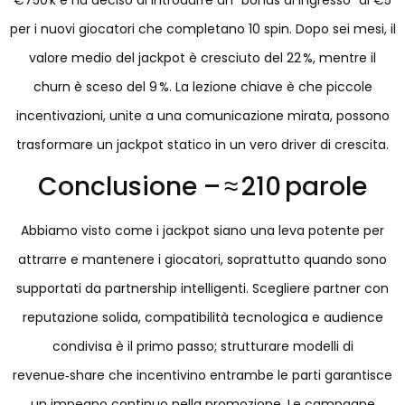
per i nuovi giocatori che completano 10 spin. Dopo sei mesi, il
valore medio del jackpot è cresciuto del 22 %, mentre il
churn è sceso del 9 %. La lezione chiave è che piccole
incentivazioni, unite a una comunicazione mirata, possono
trasformare un jackpot statico in un vero driver di crescita.
Conclusione – ≈ 210 parole
Abbiamo visto come i jackpot siano una leva potente per
attrarre e mantenere i giocatori, soprattutto quando sono
supportati da partnership intelligenti. Scegliere partner con
reputazione solida, compatibilità tecnologica e audience
condivisa è il primo passo; strutturare modelli di
revenue‑share che incentivino entrambe le parti garantisce
un impegno continuo nella promozione. Le campagne