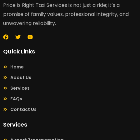
Price Is Right Taxi Services is not just a ride; it’s a
promise of family values, professional integrity, and
unwavering reliability.
Quick Links
Home
About Us
Services
FAQs
Contact Us
Services