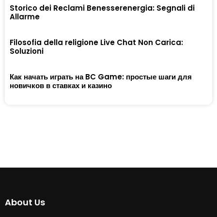
Storico dei Reclami Benesserenergia: Segnali di
Allarme
Filosofia della religione Live Chat Non Carica:
Soluzioni
Как начать играть на BC Game: простые шаги для
новичков в ставках и казино
About Us