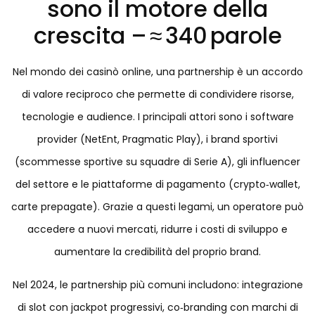
sono il motore della
crescita – ≈ 340 parole
Nel mondo dei casinò online, una partnership è un accordo
di valore reciproco che permette di condividere risorse,
tecnologie e audience. I principali attori sono i software
provider (NetEnt, Pragmatic Play), i brand sportivi
(scommesse sportive su squadre di Serie A), gli influencer
del settore e le piattaforme di pagamento (crypto‑wallet,
carte prepagate). Grazie a questi legami, un operatore può
accedere a nuovi mercati, ridurre i costi di sviluppo e
aumentare la credibilità del proprio brand.
Nel 2024, le partnership più comuni includono: integrazione
di slot con jackpot progressivi, co‑branding con marchi di