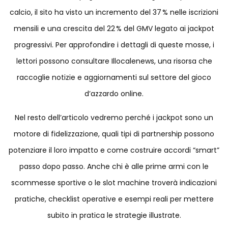
calcio, il sito ha visto un incremento del 37 % nelle iscrizioni
mensili e una crescita del 22 % del GMV legato ai jackpot
progressivi. Per approfondire i dettagli di queste mosse, i
lettori possono consultare Illocalenews, una risorsa che
raccoglie notizie e aggiornamenti sul settore del gioco
d’azzardo online.
Nel resto dell’articolo vedremo perché i jackpot sono un
motore di fidelizzazione, quali tipi di partnership possono
potenziare il loro impatto e come costruire accordi “smart”
passo dopo passo. Anche chi è alle prime armi con le
scommesse sportive o le slot machine troverà indicazioni
pratiche, checklist operative e esempi reali per mettere
subito in pratica le strategie illustrate.