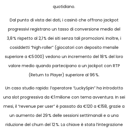
quotidiano.
Dal punto di vista dei dati, i casinò che offrono jackpot
progressivi registrano un tasso di conversione medio del
3,8 % rispetto al 2,1 % dei siti senza tali promozioni. Inoltre, i
cosiddetti “high‑roller” (giocatori con deposito mensile
superiore a €5 000) vedono un incremento del 18 % del loro
valore medio quando partecipano a un jackpot con RTP
(Return to Player) superiore al 96 %.
Un caso studio rapido: l’operatore “LuckySpin” ha introdotto
una slot progressiva da €1 milione con tema avventura. In sei
mesi, il “revenue per user” è passato da €120 a €158, grazie a
un aumento del 29 % delle sessioni settimanali e a una
riduzione del churn del 12 %. La chiave è stata l’integrazione