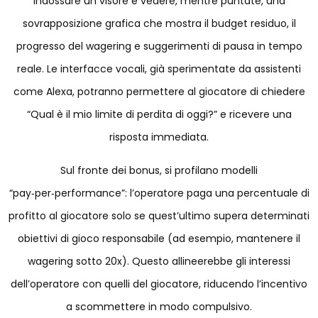
indossare un visore e vedere, mentre puntate, una
sovrapposizione grafica che mostra il budget residuo, il
progresso del wagering e suggerimenti di pausa in tempo
reale. Le interfacce vocali, già sperimentate da assistenti
come Alexa, potranno permettere al giocatore di chiedere
“Qual è il mio limite di perdita di oggi?” e ricevere una
risposta immediata.
Sul fronte dei bonus, si profilano modelli
“pay‑per‑performance”: l’operatore paga una percentuale di
profitto al giocatore solo se quest’ultimo supera determinati
obiettivi di gioco responsabile (ad esempio, mantenere il
wagering sotto 20x). Questo allineerebbe gli interessi
dell’operatore con quelli del giocatore, riducendo l’incentivo
a scommettere in modo compulsivo.