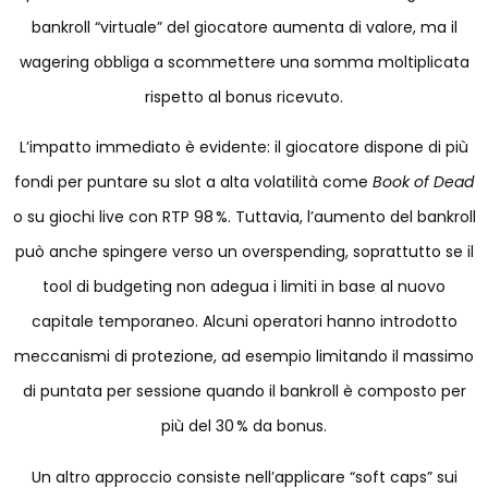
bankroll “virtuale” del giocatore aumenta di valore, ma il
wagering obbliga a scommettere una somma moltiplicata
rispetto al bonus ricevuto.
L’impatto immediato è evidente: il giocatore dispone di più
fondi per puntare su slot a alta volatilità come
Book of Dead
o su giochi live con RTP 98 %. Tuttavia, l’aumento del bankroll
può anche spingere verso un overspending, soprattutto se il
tool di budgeting non adegua i limiti in base al nuovo
capitale temporaneo. Alcuni operatori hanno introdotto
meccanismi di protezione, ad esempio limitando il massimo
di puntata per sessione quando il bankroll è composto per
più del 30 % da bonus.
Un altro approccio consiste nell’applicare “soft caps” sui