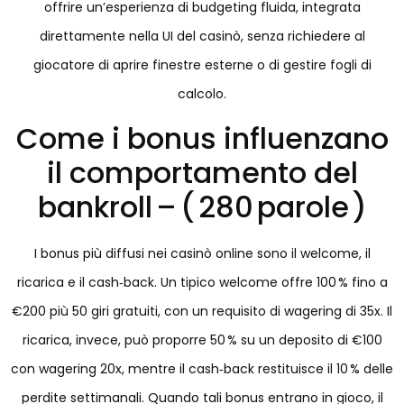
offrire un’esperienza di budgeting fluida, integrata
direttamente nella UI del casinò, senza richiedere al
giocatore di aprire finestre esterne o di gestire fogli di
calcolo.
Come i bonus influenzano
il comportamento del
bankroll – ( 280 parole )
I bonus più diffusi nei casinò online sono il welcome, il
ricarica e il cash‑back. Un tipico welcome offre 100 % fino a
€200 più 50 giri gratuiti, con un requisito di wagering di 35x. Il
ricarica, invece, può proporre 50 % su un deposito di €100
con wagering 20x, mentre il cash‑back restituisce il 10 % delle
perdite settimanali. Quando tali bonus entrano in gioco, il