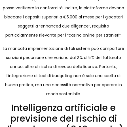
possa verificare la conformità. Inoltre, le piattaforme devono
bloccare i depositi superiori a €5.000 al mese per i giocatori
soggetti a “enhanced due diligence”, requisito
particolarmente rilevante per i “casino online per stranieri”.
La mancata implementazione di tali sistemi può comportare
sanzioni pecuniarie che variano dal 2 % al 5 % del fatturato
annuo, oltre al rischio di revoca della licenza. Pertanto,
l’integrazione di tool di budgeting non è solo una scelta di
buona pratica, ma una necessità normativa per operare in
modo sostenibile.
Intelligenza artificiale e
previsione del rischio di