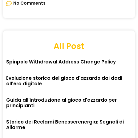
No Comments
All Post
Spinpolo Withdrawal Address Change Policy
Evoluzione storica del gioco d'azzardo dai dadi
all'era digitale
Guida all'introduzione al gioco d'azzardo per
principianti
Storico dei Reclami Benesserenergia: Segnali di
Allarme