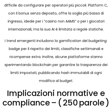
difficile da configurare per operatori più piccoli. Platform C,
con il bonus senza deposito, offre la soglia più bassa di
ingresso, ideale per i “casino non AAMS” o per i giocatori
internazionali, ma la sua AI è limitata a regole statiche.
I trend emergenti includono la gamification del budgeting:
badge per il rispetto dei limiti, classifiche settimanali e
ricompense extra. Inoltre, alcune piattaforme stanno
sperimentando blockchain per garantire la trasparenza dei
limiti impostati, pubblicando hash immutabili di ogni
modifica al budget.
Implicazioni normative e
compliance – ( 250 parole )