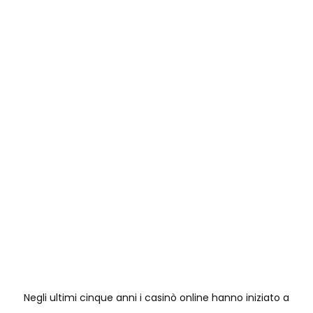
Strumenti Intelligenti Di Gestione
Del Bankroll: Come Le
Piattaforme Di Casinò Integrano
I Bonus Con La Responsabilità Di
Gioco E L’analisi Di Mercato
Negli ultimi cinque anni i casinò online hanno iniziato a