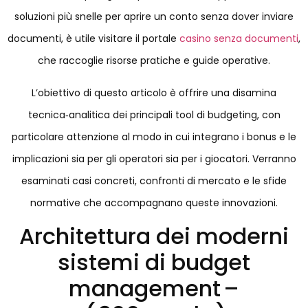
soluzioni più snelle per aprire un conto senza dover inviare
documenti, è utile visitare il portale
casino senza documenti
,
che raccoglie risorse pratiche e guide operative.
L’obiettivo di questo articolo è offrire una disamina
tecnica‑analitica dei principali tool di budgeting, con
particolare attenzione al modo in cui integrano i bonus e le
implicazioni sia per gli operatori sia per i giocatori. Verranno
esaminati casi concreti, confronti di mercato e le sfide
normative che accompagnano queste innovazioni.
Architettura dei moderni
sistemi di budget
management –