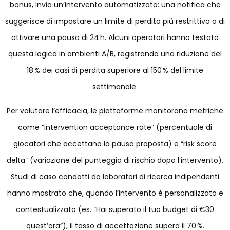
bonus, invia un’intervento automatizzato: una notifica che
suggerisce di impostare un limite di perdita più restrittivo o di
attivare una pausa di 24 h. Alcuni operatori hanno testato
questa logica in ambienti A/B, registrando una riduzione del
18 % dei casi di perdita superiore al 150 % del limite
settimanale.
Per valutare l’efficacia, le piattaforme monitorano metriche
come “intervention acceptance rate” (percentuale di
giocatori che accettano la pausa proposta) e “risk score
delta” (variazione del punteggio di rischio dopo l’intervento).
Studi di caso condotti da laboratori di ricerca indipendenti
hanno mostrato che, quando l’intervento è personalizzato e
contestualizzato (es. “Hai superato il tuo budget di €30
quest’ora”), il tasso di accettazione supera il 70 %.