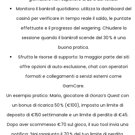
Monitora il bankroll quotidiano: utilizza la dashboard del
casinò per verificare in tempo reale il saldo, le puntate
effettuate e il progresso del wagering. Chiudere la
sessione quando il bankroll scende del 30 % è una
buona pratica.
Sfrutta le risorse di supporto: la maggior parte dei siti
offre opzioni di auto‑esclusione, chat con operatori
formati e collegamenti a servizi esterni come
GamCare.
Un esempio pratico: Mario, giocatore di
Gonzo’s Quest
con
un bonus di ricarica 50 % (€100), imposta un limite di
deposito di €150 settimanale e un limite di perdita di €45.
Dopo aver scommesso €70 sul gioco, il suo tool invia una
notifica: “Hai raggiunto il 70 % del tuo limite di perdita,