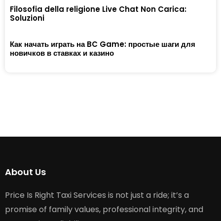
Filosofia della religione Live Chat Non Carica:
Soluzioni
Как начать играть на BC Game: простые шаги для
новичков в ставках и казино
About Us
Price Is Right Taxi Services is not just a ride; it’s a
promise of family values, professional integrity, and