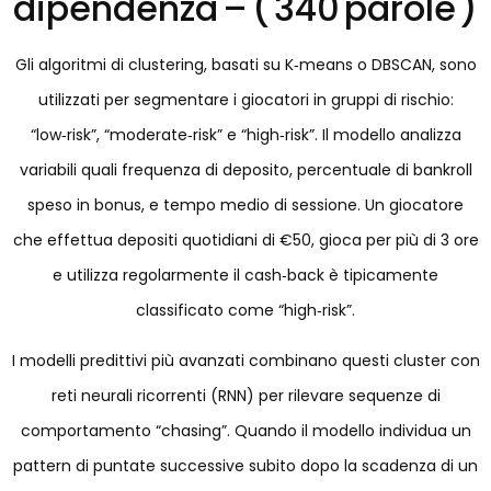
dipendenza – ( 340 parole )
Gli algoritmi di clustering, basati su K‑means o DBSCAN, sono
utilizzati per segmentare i giocatori in gruppi di rischio:
“low‑risk”, “moderate‑risk” e “high‑risk”. Il modello analizza
variabili quali frequenza di deposito, percentuale di bankroll
speso in bonus, e tempo medio di sessione. Un giocatore
che effettua depositi quotidiani di €50, gioca per più di 3 ore
e utilizza regolarmente il cash‑back è tipicamente
classificato come “high‑risk”.
I modelli predittivi più avanzati combinano questi cluster con
reti neurali ricorrenti (RNN) per rilevare sequenze di
comportamento “chasing”. Quando il modello individua un
pattern di puntate successive subito dopo la scadenza di un