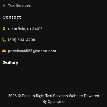
Taxi Services
Contact
Clearfield, UT 84015
(801) 603-4209
priceless6565@yahoo.com
Gallery
2026 © Price Is Right Taxi Services Website Powered
By
Opentpr.ai