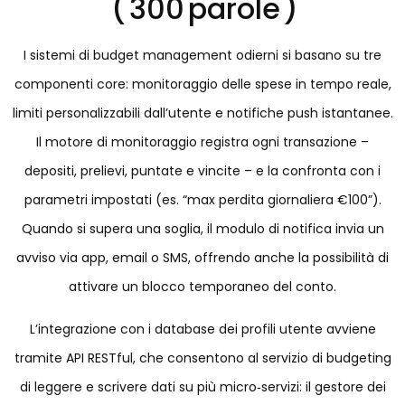
( 300 parole )
I sistemi di budget management odierni si basano su tre
componenti core: monitoraggio delle spese in tempo reale,
limiti personalizzabili dall’utente e notifiche push istantanee.
Il motore di monitoraggio registra ogni transazione –
depositi, prelievi, puntate e vincite – e la confronta con i
parametri impostati (es. “max perdita giornaliera €100”).
Quando si supera una soglia, il modulo di notifica invia un
avviso via app, email o SMS, offrendo anche la possibilità di
attivare un blocco temporaneo del conto.
L’integrazione con i database dei profili utente avviene
tramite API RESTful, che consentono al servizio di budgeting
di leggere e scrivere dati su più micro‑servizi: il gestore dei