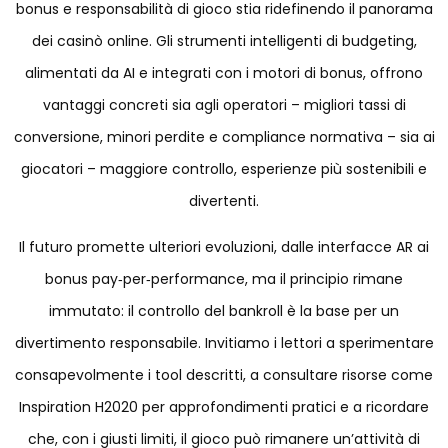
bonus e responsabilità di gioco stia ridefinendo il panorama
dei casinò online. Gli strumenti intelligenti di budgeting,
alimentati da AI e integrati con i motori di bonus, offrono
vantaggi concreti sia agli operatori – migliori tassi di
conversione, minori perdite e compliance normativa – sia ai
giocatori – maggiore controllo, esperienze più sostenibili e
divertenti.
Il futuro promette ulteriori evoluzioni, dalle interfacce AR ai
bonus pay‑per‑performance, ma il principio rimane
immutato: il controllo del bankroll è la base per un
divertimento responsabile. Invitiamo i lettori a sperimentare
consapevolmente i tool descritti, a consultare risorse come
Inspiration H2020 per approfondimenti pratici e a ricordare
che, con i giusti limiti, il gioco può rimanere un’attività di