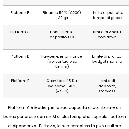
Platform B
Ricarica 50 % (€200)
Limite di puntata,
+ 30 giri
tempo di gioco
Platform C
Bonus senza
Limite di vincita,
deposito €10
cooldown
Platform D
Pay‑per‑performance
Limite di profitto,
(percentuale su
budget mensile
vincite)
Platform E
Cash‑back 15 % +
Limite di
welcome 150 %
deposito,
(€500)
stop‑loss
Platform A è leader per la sua capacità di combinare un
bonus generoso con un AI di clustering che segnala i pattern
di dipendenza. Tuttavia, la sua complessità può risultare