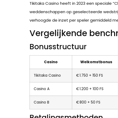
Tikitaka Casino heeft in 2023 een speciale “
weddenschappen op geselecteerde wedstrijde
verhoogde de inzet per speler gemiddeld met
Vergelijkende benc
Bonusstructuur
Casino
Welkomstbonus
Tikitaka Casino
€ 1.750 + 150 FS
Casino A
€ 1.200 + 100 FS
Casino B
€ 800 + 50 FS
Betalingsmethoden