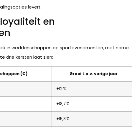
lingsopties levert.
loyaliteit en
en
 piek in weddenschappen op sportevenementen, met name
e drie kersten laat zien:
schappen (€)
Groei t.o.v. vorige jaar
+12 %
+18,7 %
+15,8 %