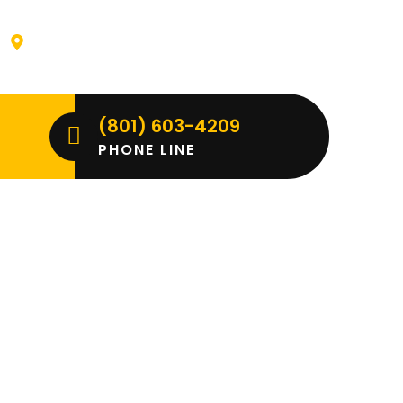
Clearfield, UT 84015
(801) 603-4209
PHONE LINE
: Een
or