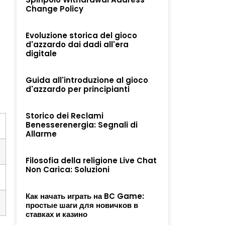
Change Policy
Evoluzione storica del gioco
d'azzardo dai dadi all'era
digitale
Guida all'introduzione al gioco
d'azzardo per principianti
Storico dei Reclami
Benesserenergia: Segnali di
Allarme
Filosofia della religione Live Chat
Non Carica: Soluzioni
Как начать играть на BC Game:
простые шаги для новичков в
ставках и казино