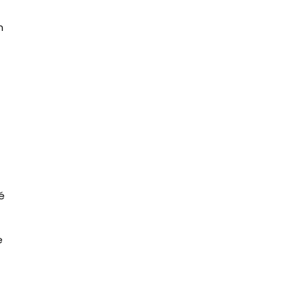
n
é
e