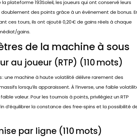
 la plateforme 193Soleil, les joueurs qui ont conservé leurs
’un doublement des points grâce à un événement de bonus. E
ant ces tours, ils ont ajouté 0,20 € de gains réels à chaque
mmédiat/gains.
ètres de la machine à sous
our au joueur (RTP) (110 mots)
s : une machine à haute volatilité délivre rarement des
sifs lorsqu’ils apparaissent. À l’inverse, une faible volatilit
ible valeur. Pour les tournois à points, privilégiez un RTP
in d’équilibrer la constance des free‑spins et la possibilité d
ise par ligne (110 mots)