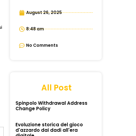
August 26, 2025
i
8:48 am
No Comments
All Post
Spinpolo Withdrawal Address
Change Policy
Evoluzione storica del gioco
d'azzardo dai dadi all'era
digitale