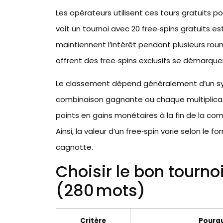
Les opérateurs utilisent ces tours gratuits pou
voit un tournoi avec 20 free‑spins gratuits est p
maintiennent l’intérêt pendant plusieurs rounds,
offrent des free‑spins exclusifs se démarquen
Le classement dépend généralement d’un sy
combinaison gagnante ou chaque multiplicate
points en gains monétaires à la fin de la comp
Ainsi, la valeur d’un free‑spin varie selon le f
cagnotte.
Choisir le bon tournoi
(280 mots)
Critère
Pourqu