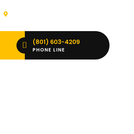
Clearfield, UT 84015
(801) 603-4209
PHONE LINE
us :
es
égiques