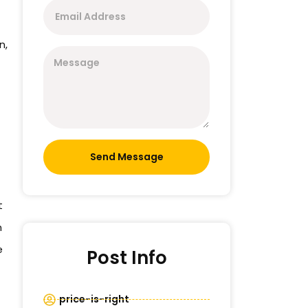
n,
Send Message
t
n
e
Post Info
price-is-right