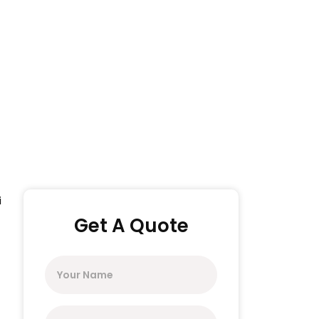
i
Get A Quote