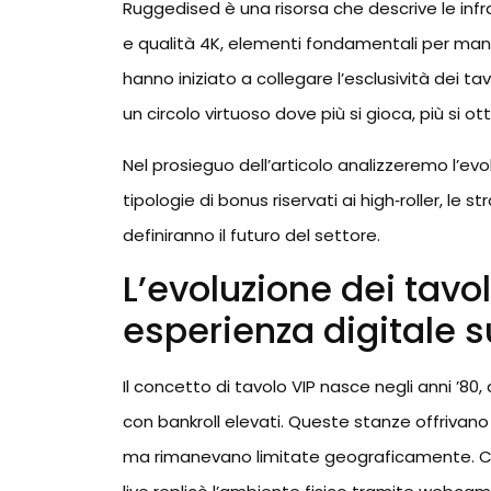
Ruggedised è una risorsa che descrive le infr
e qualità 4K, elementi fondamentali per manten
hanno iniziato a collegare l’esclusività dei tav
un circolo virtuoso dove più si gioca, più si 
Nel prosieguo dell’articolo analizzeremo l’evo
tipologie di bonus riservati ai high‑roller, 
definiranno il futuro del settore.
L’evoluzione dei tavol
esperienza digitale 
Il concetto di tavolo VIP nasce negli anni ’80,
con bankroll elevati. Queste stanze offrivano li
ma rimanevano limitate geograficamente. Con 