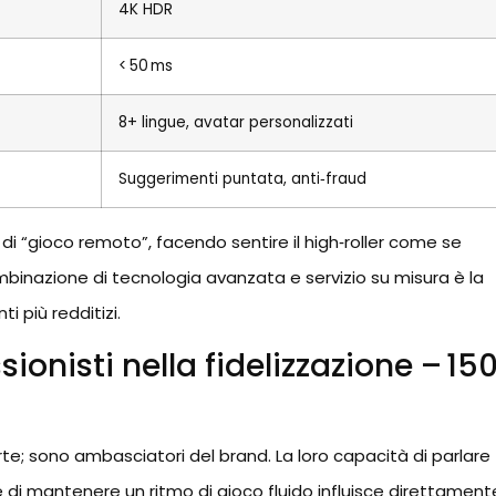
4K HDR
< 50 ms
8+ lingue, avatar personalizzati
Suggerimenti puntata, anti‑fraud
di “gioco remoto”, facendo sentire il high‑roller come se
mbinazione di tecnologia avanzata e servizio su misura è la
i più redditizi.
sionisti nella fidelizzazione – 15
rte; sono ambasciatori del brand. La loro capacità di parlare
 e di mantenere un ritmo di gioco fluido influisce direttament