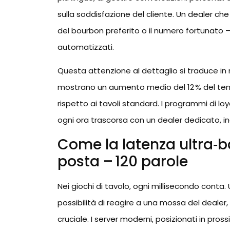
sulla soddisfazione del cliente. Un dealer ch
del bourbon preferito o il numero fortunato –
automatizzati.
Questa attenzione al dettaglio si traduce in 
mostrano un aumento medio del 12 % del tempo
rispetto ai tavoli standard. I programmi di lo
ogni ora trascorsa con un dealer dedicato, in
Come la latenza ultra‑ba
posta – 120 parole
Nei giochi di tavolo, ogni millisecondo conta.
possibilità di reagire a una mossa del dealer,
cruciale. I server moderni, posizionati in pros