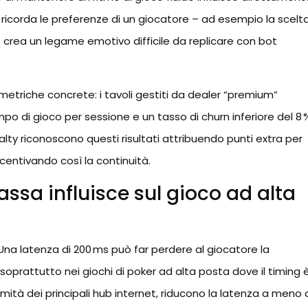
e ricorda le preferenze di un giocatore – ad esempio la scelt
 crea un legame emotivo difficile da replicare con bot
metriche concrete: i tavoli gestiti da dealer “premium”
 di gioco per sessione e un tasso di churn inferiore del 8 
yalty riconoscono questi risultati attribuendo punti extra per
centivando così la continuità.
ssa influisce sul gioco ad alta
 Una latenza di 200 ms può far perdere al giocatore la
 soprattutto nei giochi di poker ad alta posta dove il timing 
simità dei principali hub internet, riducono la latenza a meno 