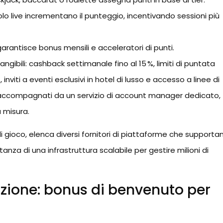
volo live incrementano il punteggio, incentivando sessioni più
rantisce bonus mensili e acceleratori di punti.
angibili: cashback settimanale fino al 15 %, limiti di puntata
nviti a eventi esclusivi in hotel di lusso e accesso a linee di
 accompagnati da un servizio di account manager dedicato,
 misura.
gioco, elenca diversi fornitori di piattaforme che supporta
tanza di una infrastruttura scalabile per gestire milioni di
zione: bonus di benvenuto per