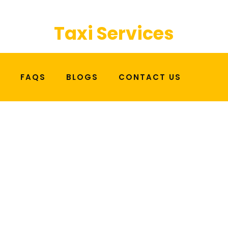
Price Is Right
Taxi Services
FAQS
BLOGS
CONTACT US
ve Tables Nel Casinò M
me I Programmi Di Loya
iano Bonus E Promozion