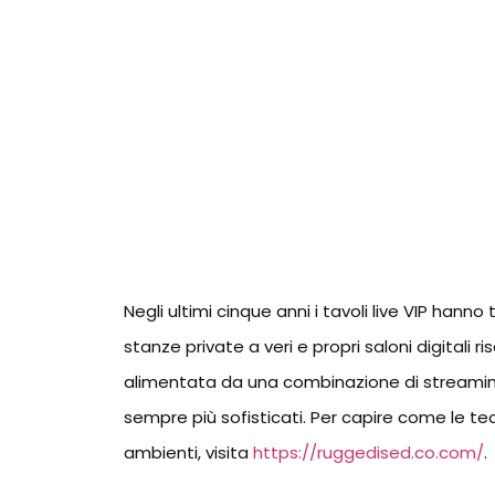
Negli ultimi cinque anni i tavoli live VIP hann
stanze private a veri e propri saloni digitali r
alimentata da una combinazione di streaming u
sempre più sofisticati. Per capire come le te
ambienti, visita
https://ruggedised.co.com/
.