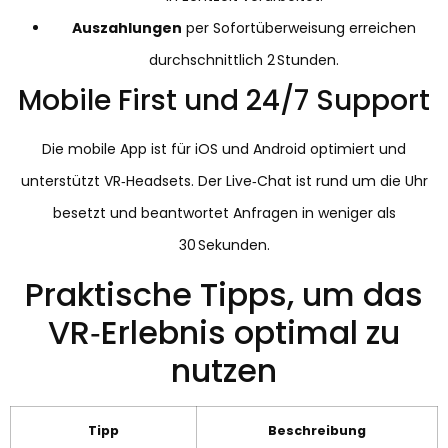
Auszahlungen
per Sofortüberweisung erreichen
durchschnittlich 2 Stunden.
Mobile First und 24/7 Support
Die mobile App ist für iOS und Android optimiert und
unterstützt VR‑Headsets. Der Live‑Chat ist rund um die Uhr
besetzt und beantwortet Anfragen in weniger als
30 Sekunden.
Praktische Tipps, um das
VR‑Erlebnis optimal zu
nutzen
Tipp
Beschreibung