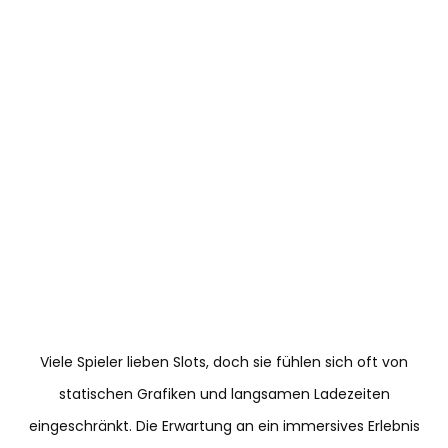
Virtual Reality Im Online‑Casino:
Wie Realz Casino Die Zukunft Des
Slot‑Spiels Gestaltet
Viele Spieler lieben Slots, doch sie fühlen sich oft von
statischen Grafiken und langsamen Ladezeiten
eingeschränkt. Die Erwartung an ein immersives Erlebnis