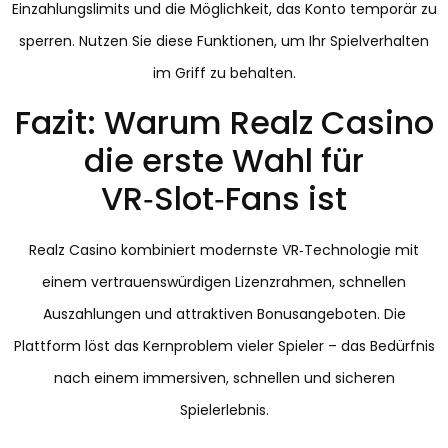
Einzahlungslimits und die Möglichkeit, das Konto temporär zu
sperren. Nutzen Sie diese Funktionen, um Ihr Spielverhalten
im Griff zu behalten.
Fazit: Warum Realz Casino
die erste Wahl für
VR‑Slot‑Fans ist
Realz Casino kombiniert modernste VR‑Technologie mit
einem vertrauenswürdigen Lizenzrahmen, schnellen
Auszahlungen und attraktiven Bonusangeboten. Die
Plattform löst das Kernproblem vieler Spieler – das Bedürfnis
nach einem immersiven, schnellen und sicheren
Spielerlebnis.