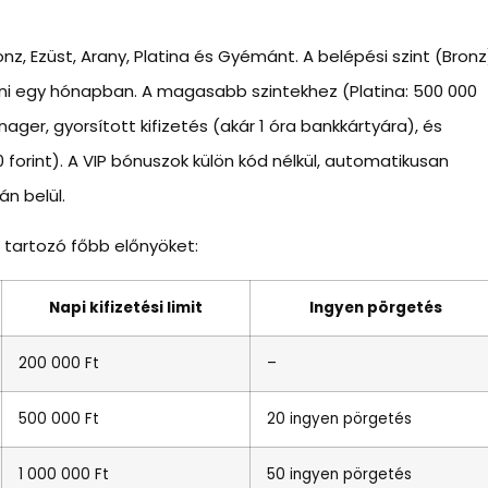
onz, Ezüst, Arany, Platina és Gyémánt. A belépési szint (Bronz
íteni egy hónapban. A magasabb szintekhez (Platina: 500 000
ager, gyorsított kifizetés (akár 1 óra bankkártyára), és
0 forint). A VIP bónuszok külön kód nélkül, automatikusan
án belül.
z tartozó főbb előnyöket:
Napi kifizetési limit
Ingyen pörgetés
200 000 Ft
–
500 000 Ft
20 ingyen pörgetés
1 000 000 Ft
50 ingyen pörgetés