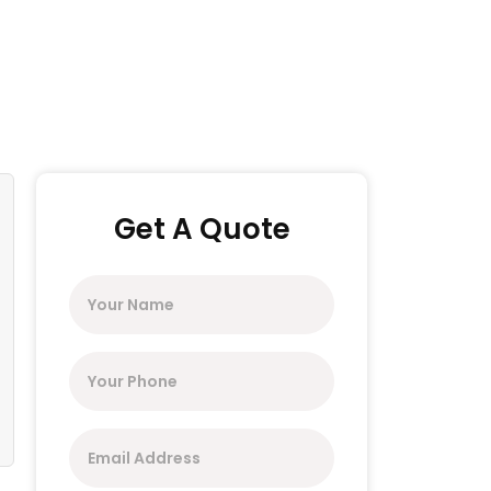
Get A Quote