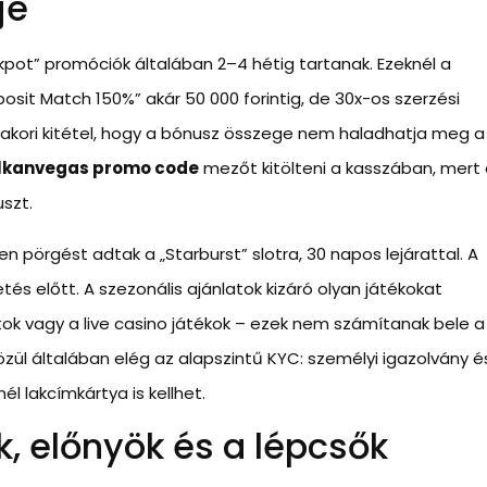
je
ckpot” promóciók általában 2–4 hétig tartanak. Ezeknél a
osit Match 150%” akár 50 000 forintig, de 30x-os szerzési
yakori kitétel, hogy a bónusz összege nem haladhatja meg a
lkanvegas promo code
mezőt kitölteni a kasszában, mert
szt.
 pörgést adtak a „Starburst” slotra, 30 napos lejárattal. A
tés előtt. A szezonális ajánlatok kizáró olyan játékokat
tok vagy a live casino játékok – ezek nem számítanak bele a
l általában elég az alapszintű KYC: személyi igazolvány é
 lakcímkártya is kellhet.
k, előnyök és a lépcsők