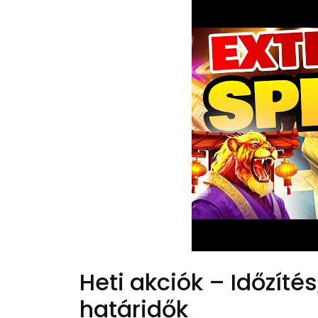
Heti akciók – Időzíté
határidők