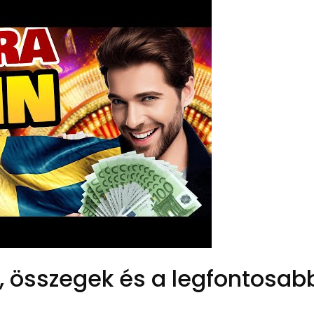
s, összegek és a legfontosab