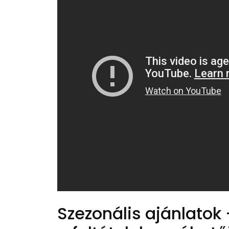
Szezonális ajánlatok 