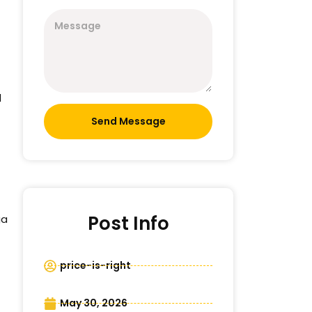
d
Send Message
Post Info
ga
price-is-right
May 30, 2026