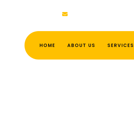
priceless6565@yahoo.com
HOME
ABOUT US
SERVICES
Vulk
We