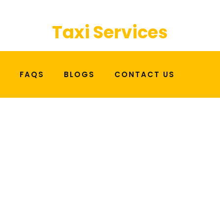
Price Is Right
Taxi Services
FAQS
BLOGS
CONTACT US
anvegas Promotions: D
ekly, And Seasonal Off