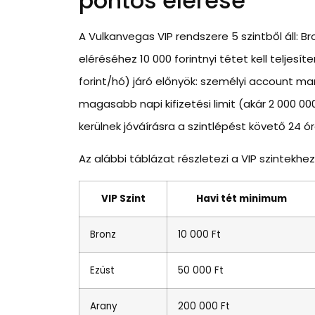
pontos elérése
A Vulkanvegas VIP rendszere 5 szintből áll: Br
eléréséhez 10 000 forintnyi tétet kell teljes
forint/hó) járó előnyök: személyi account man
magasabb napi kifizetési limit (akár 2 000 00
kerülnek jóváírásra a szintlépést követő 24 ór
Az alábbi táblázat részletezi a VIP szintekhe
VIP Szint
Havi tét minimum
Bronz
10 000 Ft
Ezüst
50 000 Ft
Arany
200 000 Ft