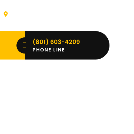
Clearfield, UT 84015
(801) 603-4209
PHONE LINE
o
nline