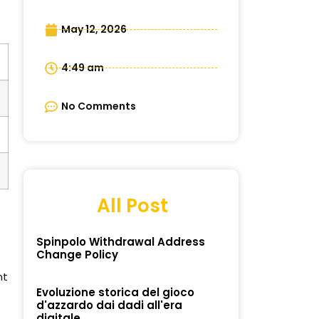
May 12, 2026
4:49 am
No Comments
All Post
Spinpolo Withdrawal Address
Change Policy
nt
Evoluzione storica del gioco
d'azzardo dai dadi all'era
digitale