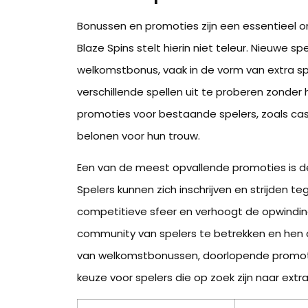
Bonussen en promoties zijn een essentieel on
Blaze Spins stelt hierin niet teleur. Nieuw
welkomstbonus, vaak in de vorm van extra spe
verschillende spellen uit te proberen zonder 
promoties voor bestaande spelers, zoals ca
belonen voor hun trouw.
Een van de meest opvallende promoties is de
Spelers kunnen zich inschrijven en strijden te
competitieve sfeer en verhoogt de opwinding
community van spelers te betrekken en hen 
van welkomstbonussen, doorlopende promotie
keuze voor spelers die op zoek zijn naar extr