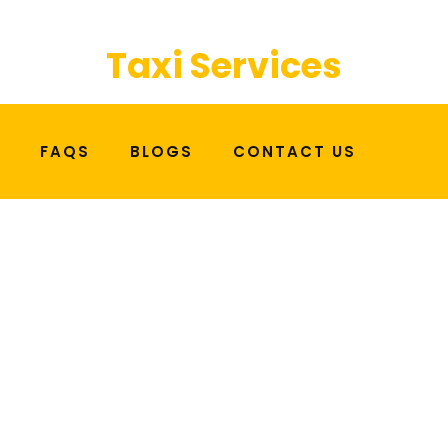
Price Is Right
Taxi Services
FAQS
BLOGS
CONTACT US
Wat Blaze Spins Casin
rscheidt Van Andere O
Casino’s