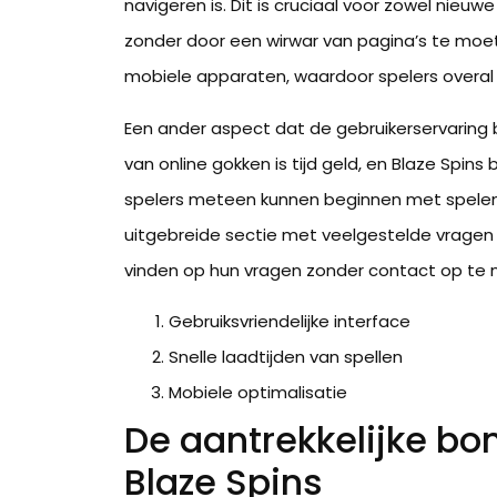
navigeren is. Dit is cruciaal voor zowel nieuw
zonder door een wirwar van pagina’s te moet
mobiele apparaten, waardoor spelers overal e
Een ander aspect dat de gebruikerservaring be
van online gokken is tijd geld, en Blaze Spins
spelers meteen kunnen beginnen met spelen 
uitgebreide sectie met veelgestelde vragen 
vinden op hun vragen zonder contact op te 
Gebruiksvriendelijke interface
Snelle laadtijden van spellen
Mobiele optimalisatie
De aantrekkelijke b
Blaze Spins