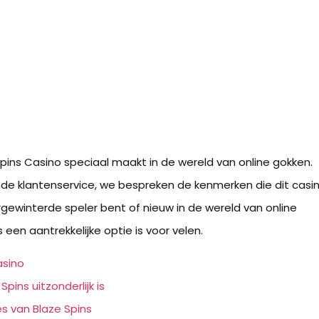
 Spins Casino speciaal maakt in de wereld van online gokken.
de klantenservice, we bespreken de kenmerken die dit casi
gewinterde speler bent of nieuw in de wereld van online
een aantrekkelijke optie is voor velen.
asino
pins uitzonderlijk is
s van Blaze Spins