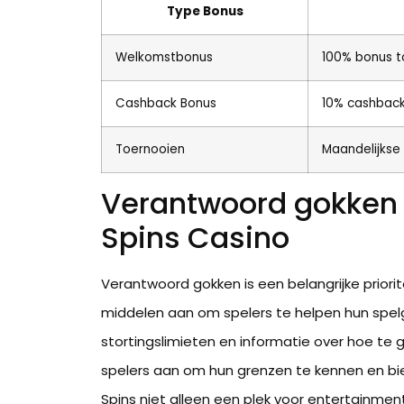
Type Bonus
Welkomstbonus
100% bonus to
Cashback Bonus
10% cashback
Toernooien
Maandelijkse
Verantwoord gokken e
Spins Casino
Verantwoord gokken is een belangrijke priorit
middelen aan om spelers te helpen hun spelge
stortingslimieten en informatie over hoe t
spelers aan om hun grenzen te kennen en bie
Spins niet alleen een plek voor entertainmen