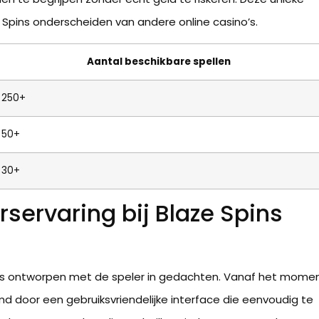
 Spins onderscheiden van andere online casino’s.
Aantal beschikbare spellen
250+
50+
30+
ervaring bij Blaze Spins
o is ontworpen met de speler in gedachten. Vanaf het mome
d door een gebruiksvriendelijke interface die eenvoudig te