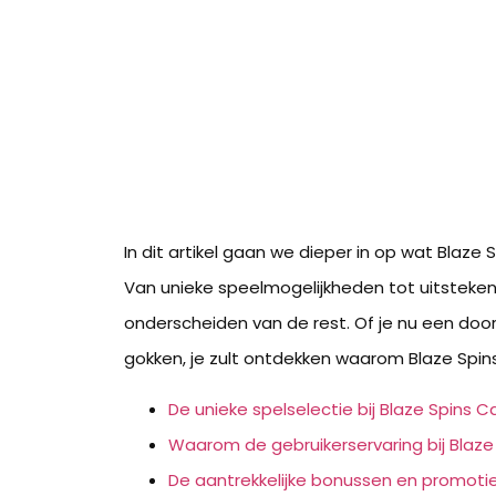
In dit artikel gaan we dieper in op wat Blaze
Van unieke speelmogelijkheden tot uitsteken
onderscheiden van de rest. Of je nu een door
gokken, je zult ontdekken waarom Blaze Spins 
De unieke spelselectie bij Blaze Spins C
Waarom de gebruikerservaring bij Blaze S
De aantrekkelijke bonussen en promotie