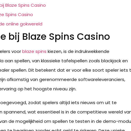
ij Blaze Spins Casino
ze Spins Casino
de online gokwereld
e bij Blaze Spins Casino
elers voor
blaze spins
kiezen, is de indrukwekkende
a aan spellen, van klassieke tafelspellen zoals blackjack en
aler spellen. Dit betekent dat er voor elke soort speler iets 
n zijn afkomstig van gerenommeerde softwareleveranciers,
rvaring op het hoogste niveau zijn.
toegevoegd, zodat spelers altijd iets nieuws om uit te
en spannend, wat essentieel is in de competitieve wereld va
n van de mogelijkheid om spellen te testen in de demo-modu
n te begrijpen zonder echt geld te riskeren. Deze unieke