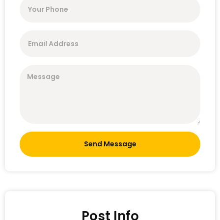
Send Message
Post Info