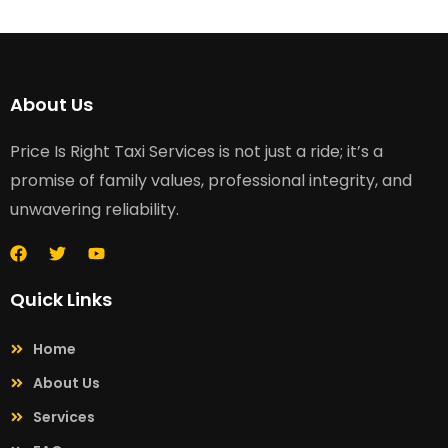
About Us
Price Is Right Taxi Services is not just a ride; it’s a
promise of family values, professional integrity, and
unwavering reliability.
Quick Links
Home
About Us
Services