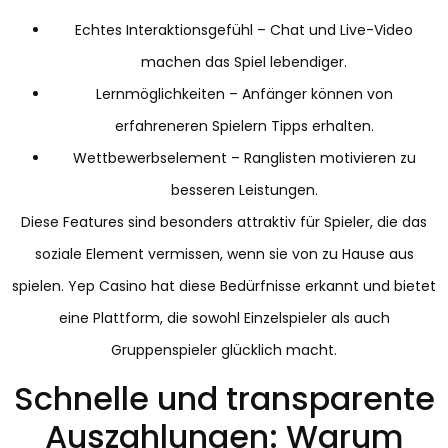
Echtes Interaktionsgefühl – Chat und Live-Video
machen das Spiel lebendiger.
Lernmöglichkeiten – Anfänger können von
erfahreneren Spielern Tipps erhalten.
Wettbewerbselement – Ranglisten motivieren zu
besseren Leistungen.
Diese Features sind besonders attraktiv für Spieler, die das
soziale Element vermissen, wenn sie von zu Hause aus
spielen. Yep Casino hat diese Bedürfnisse erkannt und bietet
eine Plattform, die sowohl Einzelspieler als auch
Gruppenspieler glücklich macht.
Schnelle und transparente
Auszahlungen: Warum