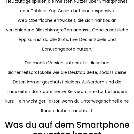
Heutzutage spielen die meisten Nutzer über Smartphones
oder Tablets. Yep Casino hat eine responsive
Web‑Oberfläche entwickelt, die sich nahtlos an
verschiedene Bildschirmgrößen anpasst. Ohne zusätzliche
App kannst du alle Slots, Live‑Dealer‑Spiele und
Bonusangebote nutzen.
Die mobile Version unterstützt dieselben
Sicherheitsprotokolle wie die Desktop‑Seite, sodass deine
Daten immer geschützt bleiben. Außerdem sind die
Ladezeiten dank optimierter Serverarchitektur besonders
kurz – ein wichtiger Faktor, wenn du unterwegs schnell eine
Runde drehen möchtest.
Was du auf dem Smartphone