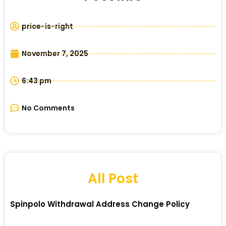
price-is-right
November 7, 2025
6:43 pm
No Comments
All Post
Spinpolo Withdrawal Address Change Policy