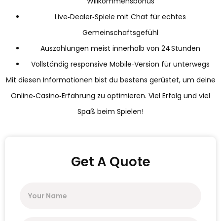
Willkommensbonus
Live‑Dealer‑Spiele mit Chat für echtes
Gemeinschaftsgefühl
Auszahlungen meist innerhalb von 24 Stunden
Vollständig responsive Mobile‑Version für unterwegs
Mit diesen Informationen bist du bestens gerüstet, um deine
Online‑Casino‑Erfahrung zu optimieren. Viel Erfolg und viel
Spaß beim Spielen!
Get A Quote