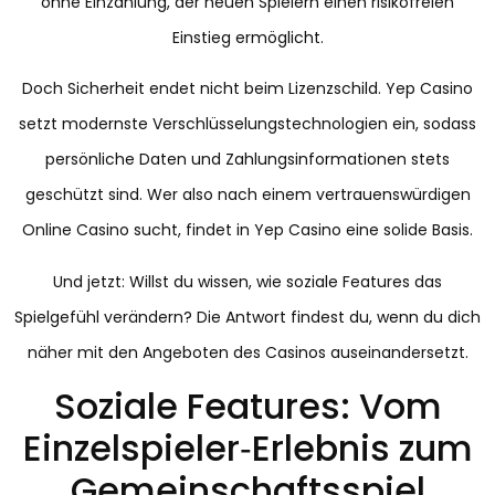
ohne Einzahlung, der neuen Spielern einen risikofreien
Einstieg ermöglicht.
Doch Sicherheit endet nicht beim Lizenzschild. Yep Casino
setzt modernste Verschlüsselungstechnologien ein, sodass
persönliche Daten und Zahlungsinformationen stets
geschützt sind. Wer also nach einem vertrauenswürdigen
Online Casino sucht, findet in Yep Casino eine solide Basis.
Und jetzt: Willst du wissen, wie soziale Features das
Spielgefühl verändern? Die Antwort findest du, wenn du dich
näher mit den Angeboten des Casinos auseinandersetzt.
Soziale Features: Vom
Einzelspieler‑Erlebnis zum
Gemeinschaftsspiel