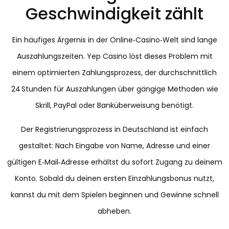
Geschwindigkeit zählt
Ein häufiges Ärgernis in der Online‑Casino‑Welt sind lange
Auszahlungszeiten. Yep Casino löst dieses Problem mit
einem optimierten Zahlungsprozess, der durchschnittlich
24 Stunden für Auszahlungen über gängige Methoden wie
Skrill, PayPal oder Banküberweisung benötigt.
Der Registrierungsprozess in Deutschland ist einfach
gestaltet: Nach Eingabe von Name, Adresse und einer
gültigen E‑Mail‑Adresse erhältst du sofort Zugang zu deinem
Konto. Sobald du deinen ersten Einzahlungsbonus nutzt,
kannst du mit dem Spielen beginnen und Gewinne schnell
abheben.