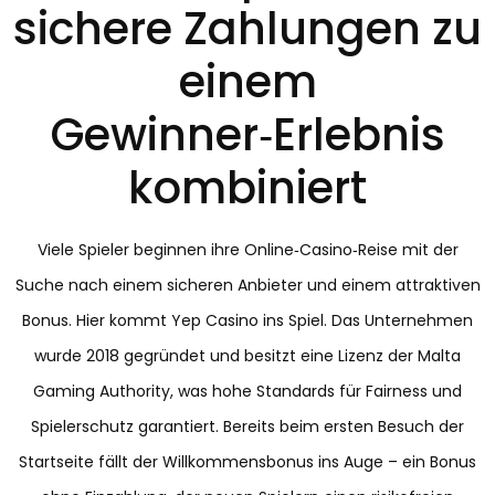
sichere Zahlungen zu
einem
Gewinner‑Erlebnis
kombiniert
Viele Spieler beginnen ihre Online‑Casino‑Reise mit der
Suche nach einem sicheren Anbieter und einem attraktiven
Bonus. Hier kommt Yep Casino ins Spiel. Das Unternehmen
wurde 2018 gegründet und besitzt eine Lizenz der Malta
Gaming Authority, was hohe Standards für Fairness und
Spielerschutz garantiert. Bereits beim ersten Besuch der
Startseite fällt der Willkommensbonus ins Auge – ein Bonus