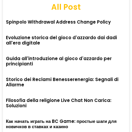
All Post
Spinpolo Withdrawal Address Change Policy
Evoluzione storica del gioco d'azzardo dai dadi
all'era digitale
Guida all'introduzione al gioco d'azzardo per
principianti
Storico dei Reclami Benesserenergia: Segnali di
Allarme
Filosofia della religione Live Chat Non Carica:
Soluzioni
Как начать играть на BC Game: простые шаги для
новичков в ставках и казино