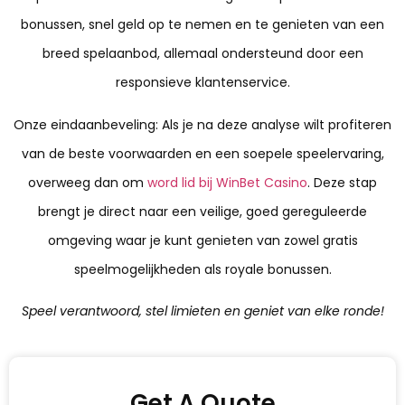
bonussen, snel geld op te nemen en te genieten van een
breed spelaanbod, allemaal ondersteund door een
responsieve klantenservice.
Onze eindaanbeveling: Als je na deze analyse wilt profiteren
van de beste voorwaarden en een soepele speelervaring,
overweeg dan om
word lid bij WinBet Casino
. Deze stap
brengt je direct naar een veilige, goed gereguleerde
omgeving waar je kunt genieten van zowel gratis
speelmogelijkheden als royale bonussen.
Speel verantwoord, stel limieten en geniet van elke ronde!
Get A Quote