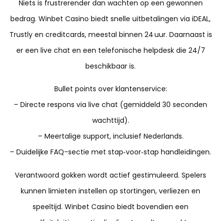
Niets is frustrerender dan wachten op een gewonnen
bedrag. Winbet Casino biedt snelle uitbetalingen via iDEAL,
Trustly en creditcards, meestal binnen 24 uur. Daarnaast is
er een live chat en een telefonische helpdesk die 24/7
beschikbaar is.
Bullet points over klantenservice:
– Directe respons via live chat (gemiddeld 30 seconden
wachttijd).
– Meertalige support, inclusief Nederlands.
– Duidelijke FAQ-sectie met stap‑voor‑stap handleidingen.
Verantwoord gokken wordt actief gestimuleerd. Spelers
kunnen limieten instellen op stortingen, verliezen en
speeltijd. Winbet Casino biedt bovendien een