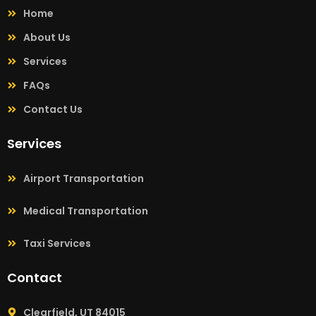
Home
About Us
Services
FAQs
Contact Us
Services
Airport Transportation
Medical Transportation
Taxi Services
Contact
Clearfield, UT 84015