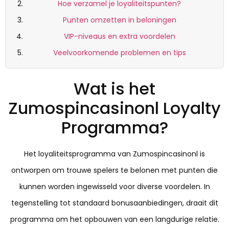
Hoe verzamel je loyaliteitspunten?
Punten omzetten in beloningen
VIP-niveaus en extra voordelen
Veelvoorkomende problemen en tips
Wat is het
Zumospincasinonl Loyalty
Programma?
Het loyaliteitsprogramma van Zumospincasinonl is
ontworpen om trouwe spelers te belonen met punten die
kunnen worden ingewisseld voor diverse voordelen. In
tegenstelling tot standaard bonusaanbiedingen, draait dit
programma om het opbouwen van een langdurige relatie.