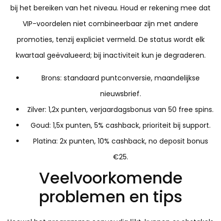
bij het bereiken van het niveau. Houd er rekening mee dat
VIP-voordelen niet combineerbaar zijn met andere
promoties, tenzij expliciet vermeld. De status wordt elk
kwartaal geëvalueerd; bij inactiviteit kun je degraderen.
Brons: standaard puntconversie, maandelijkse
nieuwsbrief.
Zilver: 1,2x punten, verjaardagsbonus van 50 free spins.
Goud: 1,5x punten, 5% cashback, prioriteit bij support.
Platina: 2x punten, 10% cashback, no deposit bonus
€25.
Veelvoorkomende
problemen en tips