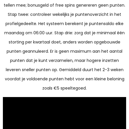
tellen mee; bonusgeld of free spins genereren geen punten.
Stap twee: controleer wekelijks je puntenoverzicht in het
profielgedeelte. Het systeem berekent je puntensaldo elke
maandag om 06:00 uur. Stap drie: zorg dat je minimaal één
storting per kwartaal doet, anders worden opgebouwde
punten geannuleerd. Er is geen maximum aan het aantal
punten dat je kunt verzamelen, maar hogere inzetten
leveren sneller punten op. Gemiddeld duurt het 2-3 weken
voordat je voldoende punten hebt voor een kleine beloning
zoals €5 speeltegoed.