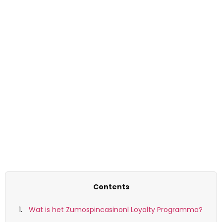
Zumospincasinonl Loyalty
Program: Points And Rewards
Explained
Contents
Wat is het Zumospincasinonl Loyalty Programma?